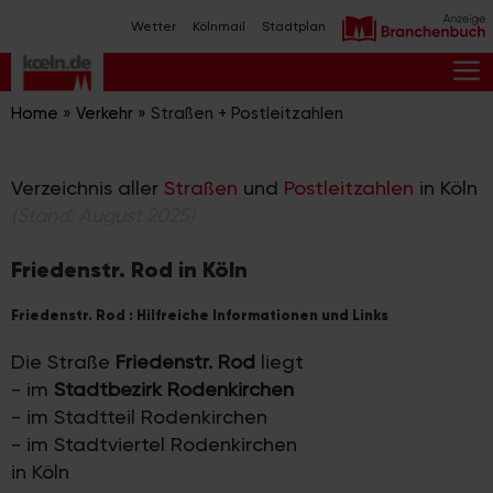
Zum
Wetter
Kölnmail
Stadtplan
Inhalt
springen
M
Home
»
Verkehr
»
Straßen + Postleitzahlen
Verzeichnis aller
Straßen
und
Postleitzahlen
in Köln
(Stand: August 2025)
Friedenstr. Rod in Köln
Friedenstr. Rod : Hilfreiche Informationen und Links
Die Straße
Friedenstr. Rod
liegt
- im
Stadtbezirk Rodenkirchen
- im Stadtteil Rodenkirchen
- im Stadtviertel Rodenkirchen
in Köln