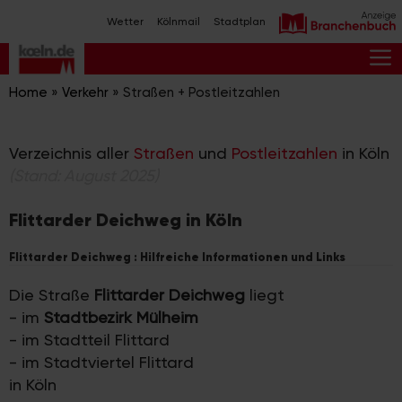
Zum
Wetter
Kölnmail
Stadtplan
Inhalt
springen
M
Home
»
Verkehr
»
Straßen + Postleitzahlen
Verzeichnis aller
Straßen
und
Postleitzahlen
in Köln
(Stand: August 2025)
Flittarder Deichweg in Köln
Flittarder Deichweg : Hilfreiche Informationen und Links
Die Straße
Flittarder Deichweg
liegt
- im
Stadtbezirk Mülheim
- im Stadtteil Flittard
- im Stadtviertel Flittard
in Köln