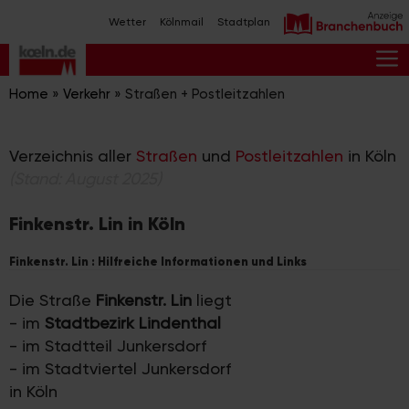
Zum
Wetter
Kölnmail
Stadtplan
Inhalt
springen
M
Home
»
Verkehr
»
Straßen + Postleitzahlen
Verzeichnis aller
Straßen
und
Postleitzahlen
in Köln
(Stand: August 2025)
Finkenstr. Lin in Köln
Finkenstr. Lin : Hilfreiche Informationen und Links
Die Straße
Finkenstr. Lin
liegt
- im
Stadtbezirk Lindenthal
- im Stadtteil Junkersdorf
- im Stadtviertel Junkersdorf
in Köln