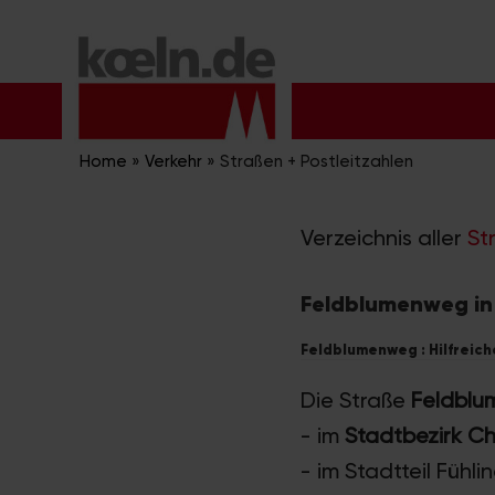
Zum
Inhalt
springen
Home
»
Verkehr
»
Straßen + Postleitzahlen
Verzeichnis aller
St
Feldblumenweg in
Feldblumenweg : Hilfreich
Die Straße
Feldbl
- im
Stadtbezirk Ch
- im Stadtteil Fühli