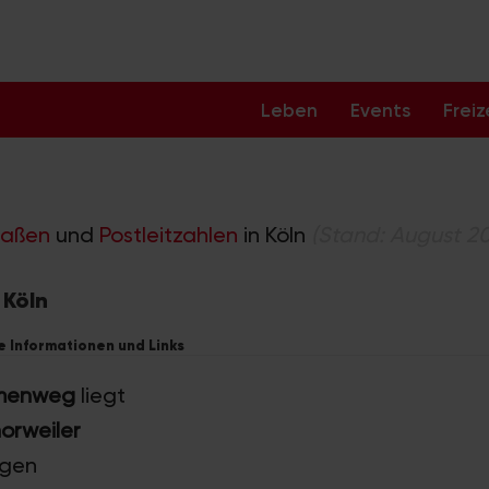
Leben
Events
Freiz
raßen
und
Postleitzahlen
in Köln
(Stand: August 2
 Köln
e Informationen und Links
umenweg
liegt
orweiler
ngen