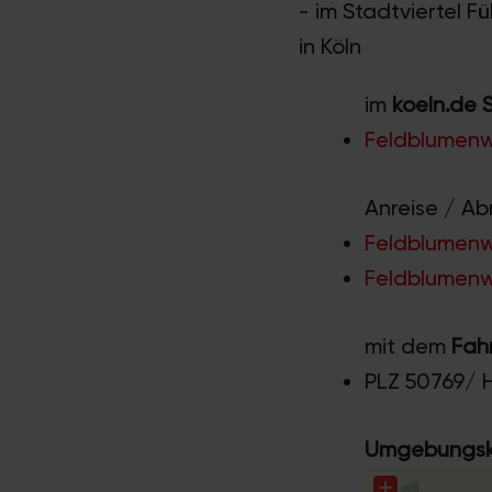
- im Stadtviertel F
in Köln
im
koeln.de 
Feldblumenw
Anreise / Ab
Feldblumenw
Feldblumenwe
mit dem
Fah
PLZ 50769/
Umgebungska