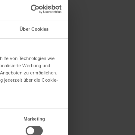
traße herausfinden
e (oder einen Teil
Über Cookies
hilfe von Technologien wie
onalisierte Werbung und
 Angeboten zu ermöglichen.
g jederzeit über die Cookie-
au sein können
zieren
Marketing
hre Präferenzen im
Abschnitt