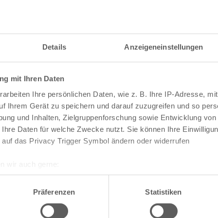
itzahl und weitere Details zu einer bestimmten S
 im Suchformular den Namen der gesuchten Straß
Details
Anzeigeneinstellungen
g mit Ihren Daten
raßen und
Postleitzahlen
in Köln
arbeiten Ihre persönlichen Daten, wie z. B. Ihre IP-Adresse, mit
n
Veedel
uf Ihrem Gerät zu speichern und darauf zuzugreifen und so pers
ung und Inhalten, Zielgruppenforschung sowie Entwicklung von
Aachener Weiher
 Ihre Daten für welche Zwecke nutzt. Sie können Ihre Einwilligun
Agnes-Viertel
 auf das Privacy Trigger Symbol ändern oder widerrufen
Airport-Businesspark
Alt-Bocklemünd
Alt-Grengel
n wir auch gerne:
Alt-Hahnwald
re geografische Lage erfassen, welche bis auf einige Meter gen
Alt-Lindenthal
es Scannen nach bestimmten Merkmalen (Fingerprinting) identifi
Alt-Longerich
Präferenzen
Statistiken
Alt-Meschenich
ie Ihre persönlichen Daten verarbeitet werden, und legen Sie I
Alt-Müngersdorf