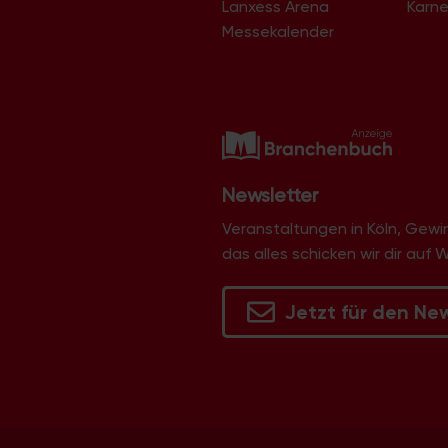
Lanxess Arena
Karne
Langel
Libur
Messekalender
Lind
Lindenthal
Lindweiler
Longerich
Lövenich
Marienburg
Mauenheim
Merheim
Newsletter
Merkenich
Meschenich
Veranstaltungen in Köln, Gew
Mülheim
das alles schicken wir dir auf 
Müngersdorf
Neubrück
Neuehrenfeld
Jetzt für den Ne
Neustadt/Nord
Neustadt/Süd
Niehl
Nippes
Ossendorf
Ostheim
Pesch
Poll