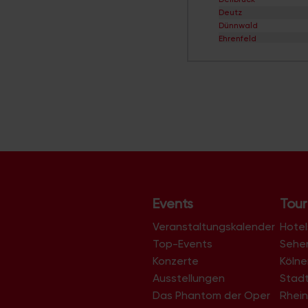
Deutz
Dünnwald
Ehrenfeld
Eil
Elsdorf
Ensen
Esch/Auweiler
Finkenberg
Flittard
Fühlingen
Godorf
Gremberghoven
Grengel
Hahnwald
Heimersdorf
Events
Tour
Höhenberg
Höhenhaus
Veranstaltungskalender
Hotel
Holweide
Top-Events
Sehe
Humboldt/Gremberg
Konzerte
Köln
Immendorf
Junkersdorf
Ausstellungen
Stad
Kalk
Das Phantom der Oper
Rhein
Klettenberg