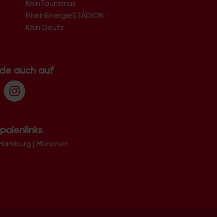
KölnTourismus
51069
51103
RheinEnergieSTADION
51105
Köln Deutz
51107
51109
51143
51145
.de auch auf
51147
51149
polenlinks
Hamburg
|
München