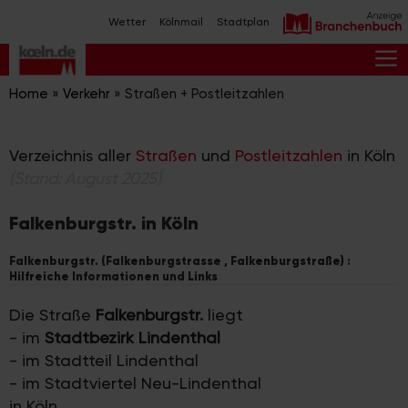
Zum
Wetter
Kölnmail
Stadtplan
Inhalt
springen
M
Home
»
Verkehr
»
Straßen + Postleitzahlen
Verzeichnis aller
Straßen
und
Postleitzahlen
in Köln
(Stand: August 2025)
Falkenburgstr. in Köln
Falkenburgstr. (Falkenburgstrasse , Falkenburgstraße) :
Hilfreiche Informationen und Links
Die Straße
Falkenburgstr.
liegt
- im
Stadtbezirk Lindenthal
- im Stadtteil Lindenthal
- im Stadtviertel Neu-Lindenthal
in Köln