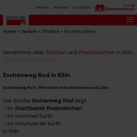
Zum
Wetter
Kölnmail
Stadtplan
Inhalt
springen
M
Home
»
Verkehr
»
Straßen + Postleitzahlen
Verzeichnis aller
Straßen
und
Postleitzahlen
in Köln
(Stand: August 2025)
Eschenweg Rod in Köln
Eschenweg Rod : Hilfreiche Informationen und Links
Die Straße
Eschenweg Rod
liegt
- im
Stadtbezirk Rodenkirchen
- im Stadtteil Sürth
- im Stadtviertel Sürth
in Köln