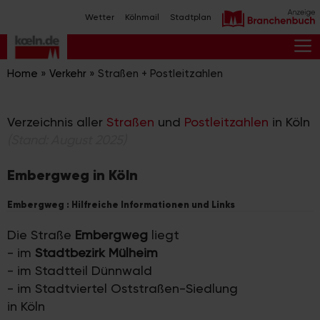
Zum
Wetter
Kölnmail
Stadtplan
Inhalt
springen
M
Home
»
Verkehr
»
Straßen + Postleitzahlen
Verzeichnis aller
Straßen
und
Postleitzahlen
in Köln
(Stand: August 2025)
Embergweg in Köln
Embergweg : Hilfreiche Informationen und Links
Die Straße
Embergweg
liegt
- im
Stadtbezirk Mülheim
- im Stadtteil Dünnwald
- im Stadtviertel Oststraßen-Siedlung
in Köln