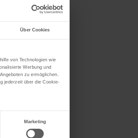
traße herausfinden
e (oder einen Teil
Über Cookies
hilfe von Technologien wie
onalisierte Werbung und
 Angeboten zu ermöglichen.
g jederzeit über die Cookie-
au sein können
zieren
Marketing
hre Präferenzen im
Abschnitt