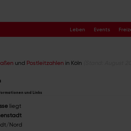
Leben
Events
Freiz
raßen
und
Postleitzahlen
in Köln
(Stand: August 2
n
nformationen und Links
sse
liegt
nenstadt
tadt/Nord