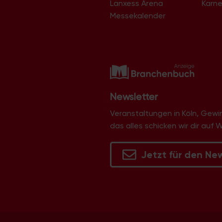
Lanxess Arena
Karne
Langel
Libur
Messekalender
Lind
Lindenthal
Lindweiler
Longerich
Lövenich
Marienburg
Mauenheim
Merheim
Newsletter
Merkenich
Meschenich
Veranstaltungen in Köln, Gew
Mülheim
das alles schicken wir dir auf 
Müngersdorf
Neubrück
Neuehrenfeld
Jetzt für den Ne
Neustadt/Nord
Neustadt/Süd
Niehl
Nippes
Ossendorf
Ostheim
Pesch
Poll