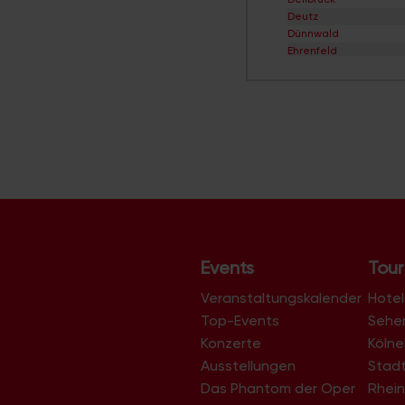
Deutz
Dünnwald
Ehrenfeld
Eil
Elsdorf
Ensen
Esch/Auweiler
Finkenberg
Flittard
Fühlingen
Godorf
Gremberghoven
Grengel
Hahnwald
Heimersdorf
Events
Tour
Höhenberg
Höhenhaus
Veranstaltungskalender
Hotel
Holweide
Top-Events
Sehe
Humboldt/Gremberg
Konzerte
Köln
Immendorf
Junkersdorf
Ausstellungen
Stad
Kalk
Das Phantom der Oper
Rhein
Klettenberg