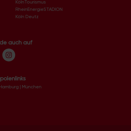
KölnTourismus
51069
51103
RheinEnergieSTADION
51105
Köln Deutz
51107
51109
51143
51145
.de auch auf
51147
51149
polenlinks
Hamburg
|
München