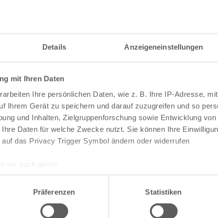
itzahl und weitere Details zu einer bestimmten S
 im Suchformular den Namen der gesuchten Straß
Details
Anzeigeneinstellungen
g mit Ihren Daten
raßen und
Postleitzahlen
in Köln
arbeiten Ihre persönlichen Daten, wie z. B. Ihre IP-Adresse, mit
n
Veedel
uf Ihrem Gerät zu speichern und darauf zuzugreifen und so pers
ung und Inhalten, Zielgruppenforschung sowie Entwicklung von
Aachener Weiher
 Ihre Daten für welche Zwecke nutzt. Sie können Ihre Einwilligun
Agnes-Viertel
 auf das Privacy Trigger Symbol ändern oder widerrufen
Airport-Businesspark
Alt-Bocklemünd
Alt-Grengel
n wir auch gerne:
Alt-Hahnwald
re geografische Lage erfassen, welche bis auf einige Meter gen
Alt-Lindenthal
es Scannen nach bestimmten Merkmalen (Fingerprinting) identifi
Alt-Longerich
Präferenzen
Statistiken
Alt-Meschenich
ie Ihre persönlichen Daten verarbeitet werden, und legen Sie I
Alt-Müngersdorf