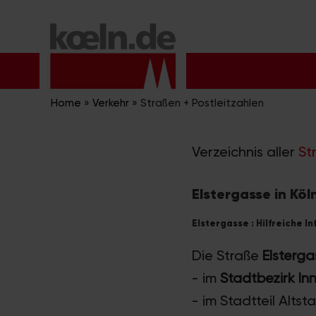
Zum
Inhalt
springen
Home
»
Verkehr
»
Straßen + Postleitzahlen
Verzeichnis aller
St
Elstergasse in Köl
Elstergasse : Hilfreiche I
Die Straße
Elsterga
- im
Stadtbezirk In
- im Stadtteil Alts