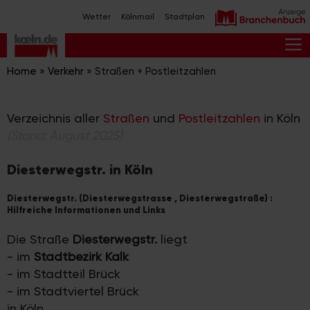
Zum
Wetter
Kölnmail
Stadtplan
Inhalt
springen
M
Home
»
Verkehr
»
Straßen + Postleitzahlen
Verzeichnis aller
Straßen
und
Postleitzahlen
in Köln
(Stand: August 2025)
Diesterwegstr. in Köln
Diesterwegstr. (Diesterwegstrasse , Diesterwegstraße) :
Hilfreiche Informationen und Links
Die Straße
Diesterwegstr.
liegt
- im
Stadtbezirk Kalk
- im Stadtteil Brück
- im Stadtviertel Brück
in Köln