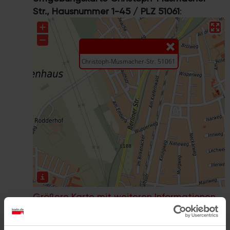
Str., Hausnummer 1-45 / PLZ 51061
:
Größere Karte mit weiteren Informationen
im koeln.de-Stadtplan