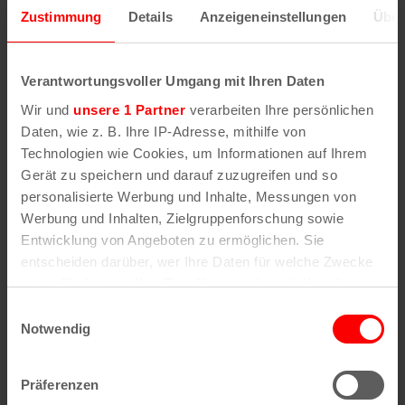
Zustimmung
Details
Anzeigeneinstellungen
Über
Wenn Sie die Postleitzahl und weitere Details zu
einer bestimmten Straße herausfinden möchten,
Verantwortungsvoller Umgang mit Ihren Daten
geben Sie im Suchformular den Namen der
Wir und
unsere 1 Partner
verarbeiten Ihre persönlichen
gesuchten Straße (oder einen Teil des Namens) an
Daten, wie z. B. Ihre IP-Adresse, mithilfe von
.
Technologien wie Cookies, um Informationen auf Ihrem
Gerät zu speichern und darauf zuzugreifen und so
personalisierte Werbung und Inhalte, Messungen von
Werbung und Inhalten, Zielgruppenforschung sowie
Alle Stadtteile, Straßen und
Postleitzahlen
in
Entwicklung von Angeboten zu ermöglichen. Sie
Köln
entscheiden darüber, wer Ihre Daten für welche Zwecke
nutzt. Sie können Ihre Einwilligung jederzeit über die
Straßen
Veedel
Cookie-Erklärung oder durch Klicken auf das Privacy
Einwilligungsauswahl
Straßenverzeichnis
Aachener Weiher
Trigger Symbol ändern oder widerrufen
Notwendig
A
Agnes-Viertel
Straßenverzeichnis
Airport-Businesspark
B
Alt-Bocklemünd
Wenn Sie es erlauben, würden wir auch gerne:
Straßenverzeichnis
Alt-Grengel
Präferenzen
C
Alt-Hahnwald
Informationen über Ihre geografische Lage
Straßenverzeichnis
Alt-Lindenthal