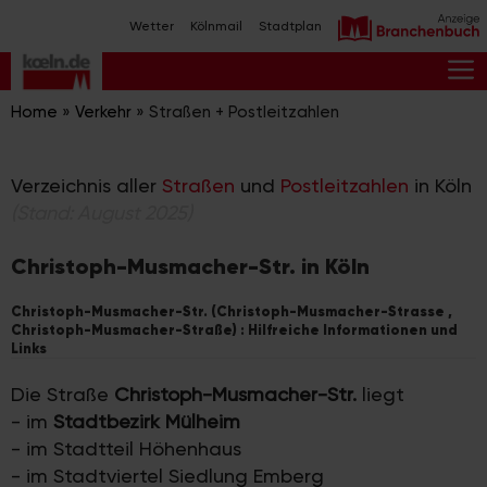
Zum
Wetter
Kölnmail
Stadtplan
Inhalt
springen
M
Home
»
Verkehr
»
Straßen + Postleitzahlen
Verzeichnis aller
Straßen
und
Postleitzahlen
in Köln
(Stand: August 2025)
Christoph-Musmacher-Str. in Köln
Christoph-Musmacher-Str. (Christoph-Musmacher-Strasse ,
Christoph-Musmacher-Straße) : Hilfreiche Informationen und
Links
Die Straße
Christoph-Musmacher-Str.
liegt
- im
Stadtbezirk Mülheim
- im Stadtteil Höhenhaus
- im Stadtviertel Siedlung Emberg