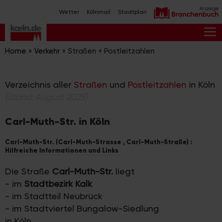
Zum
Wetter
Kölnmail
Stadtplan
Inhalt
springen
M
Home
»
Verkehr
»
Straßen + Postleitzahlen
Verzeichnis aller
Straßen
und
Postleitzahlen
in Köln
(Stand: August 2025)
Carl-Muth-Str. in Köln
Carl-Muth-Str. (Carl-Muth-Strasse , Carl-Muth-Straße) :
Hilfreiche Informationen und Links
Die Straße
Carl-Muth-Str.
liegt
- im
Stadtbezirk Kalk
- im Stadtteil Neubrück
- im Stadtviertel Bungalow-Siedlung
in Köln