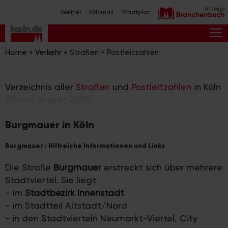
Zum
Wetter
Kölnmail
Stadtplan
Inhalt
springen
M
Home
»
Verkehr
»
Straßen + Postleitzahlen
Verzeichnis aller
Straßen
und
Postleitzahlen
in Köln
(Stand: August 2025)
Burgmauer in Köln
Burgmauer : Hilfreiche Informationen und Links
Die Straße
Burgmauer
erstreckt sich über mehrere
Stadtviertel. Sie liegt
- im
Stadtbezirk Innenstadt
- im Stadtteil Altstadt/Nord
- in den Stadtvierteln Neumarkt-Viertel, City