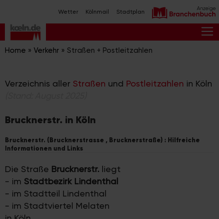
Zum
Wetter
Kölnmail
Stadtplan
Inhalt
springen
M
Home
»
Verkehr
»
Straßen + Postleitzahlen
Verzeichnis aller
Straßen
und
Postleitzahlen
in Köln
(Stand: August 2025)
Brucknerstr. in Köln
Brucknerstr. (Brucknerstrasse , Brucknerstraße) : Hilfreiche
Informationen und Links
Die Straße
Brucknerstr.
liegt
- im
Stadtbezirk Lindenthal
- im Stadtteil Lindenthal
- im Stadtviertel Melaten
in Köln