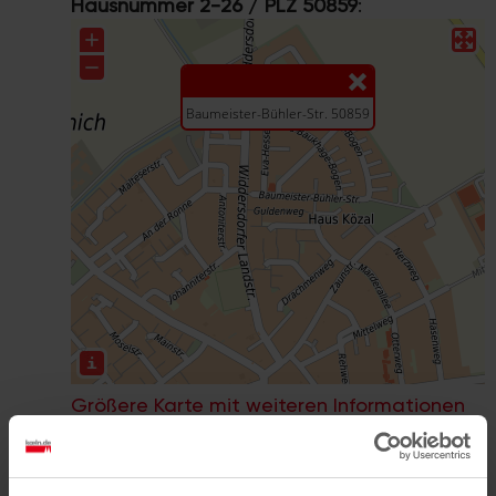
Hausnummer 2-26 / PLZ 50859
:
Größere Karte mit weiteren Informationen
im koeln.de-Stadtplan