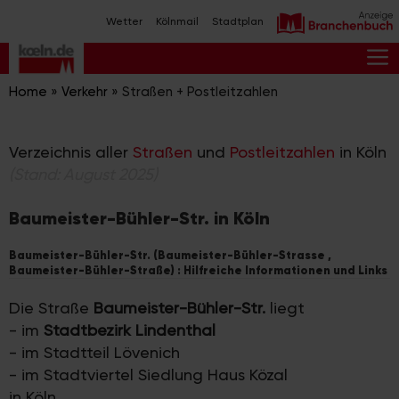
Zum
Wetter
Kölnmail
Stadtplan
Inhalt
springen
M
Home
»
Verkehr
»
Straßen + Postleitzahlen
Verzeichnis aller
Straßen
und
Postleitzahlen
in Köln
(Stand: August 2025)
Baumeister-Bühler-Str. in Köln
Baumeister-Bühler-Str. (Baumeister-Bühler-Strasse ,
Baumeister-Bühler-Straße) : Hilfreiche Informationen und Links
Die Straße
Baumeister-Bühler-Str.
liegt
- im
Stadtbezirk Lindenthal
- im Stadtteil Lövenich
- im Stadtviertel Siedlung Haus Közal
in Köln