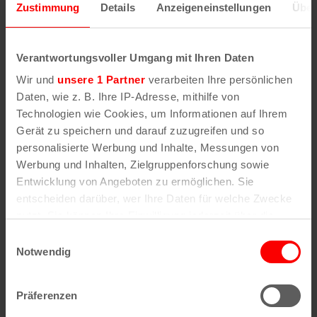
Zustimmung
Details
Anzeigeneinstellungen
Über
Wenn Sie die Postleitzahl und weitere Details zu
einer bestimmten Straße herausfinden möchten,
Verantwortungsvoller Umgang mit Ihren Daten
geben Sie im Suchformular den Namen der
Wir und
unsere 1 Partner
verarbeiten Ihre persönlichen
gesuchten Straße (oder einen Teil des Namens) an
Daten, wie z. B. Ihre IP-Adresse, mithilfe von
.
Technologien wie Cookies, um Informationen auf Ihrem
Gerät zu speichern und darauf zuzugreifen und so
personalisierte Werbung und Inhalte, Messungen von
Alle Stadtteile, Straßen und
Postleitzahlen
in
Werbung und Inhalten, Zielgruppenforschung sowie
Köln
Entwicklung von Angeboten zu ermöglichen. Sie
entscheiden darüber, wer Ihre Daten für welche Zwecke
Straßen
Veedel
nutzt. Sie können Ihre Einwilligung jederzeit über die
Cookie-Erklärung oder durch Klicken auf das Privacy
Straßenverzeichnis
Aachener Weiher
Einwilligungsauswahl
A
Agnes-Viertel
Trigger Symbol ändern oder widerrufen
Notwendig
Straßenverzeichnis
Airport-Businesspark
B
Alt-Bocklemünd
Straßenverzeichnis
Alt-Grengel
Wenn Sie es erlauben, würden wir auch gerne:
C
Alt-Hahnwald
Präferenzen
Straßenverzeichnis
Alt-Lindenthal
Informationen über Ihre geografische Lage
D
Alt-Longerich