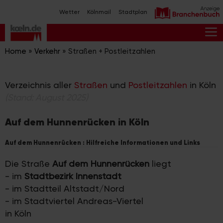
Zum
Wetter
Kölnmail
Stadtplan
Inhalt
springen
M
Home
»
Verkehr
»
Straßen + Postleitzahlen
Verzeichnis aller
Straßen
und
Postleitzahlen
in Köln
(Stand: August 2025)
Auf dem Hunnenrücken in Köln
Auf dem Hunnenrücken : Hilfreiche Informationen und Links
Die Straße
Auf dem Hunnenrücken
liegt
- im
Stadtbezirk Innenstadt
- im Stadtteil Altstadt/Nord
- im Stadtviertel Andreas-Viertel
in Köln