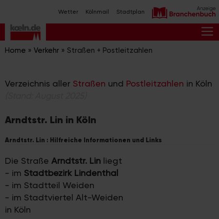
Zum
Wetter
Kölnmail
Stadtplan
Inhalt
springen
M
Home
»
Verkehr
»
Straßen + Postleitzahlen
Verzeichnis aller
Straßen
und
Postleitzahlen
in Köln
(Stand: August 2025)
Arndtstr. Lin in Köln
Arndtstr. Lin : Hilfreiche Informationen und Links
Die Straße
Arndtstr. Lin
liegt
- im
Stadtbezirk Lindenthal
- im Stadtteil Weiden
- im Stadtviertel Alt-Weiden
in Köln