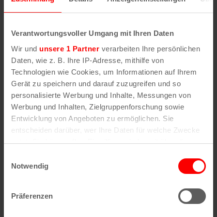
Wenn Sie die Postleitzahl und weitere Details zu
einer bestimmten Straße herausfinden möchten,
geben Sie im Suchformular den Namen der
Verantwortungsvoller Umgang mit Ihren Daten
gesuchten Straße (oder einen Teil des Namens) an
Wir und
unsere 1 Partner
verarbeiten Ihre persönlichen
.
Daten, wie z. B. Ihre IP-Adresse, mithilfe von
Technologien wie Cookies, um Informationen auf Ihrem
Gerät zu speichern und darauf zuzugreifen und so
personalisierte Werbung und Inhalte, Messungen von
Alle Stadtteile, Straßen und
Postleitzahlen
in
Werbung und Inhalten, Zielgruppenforschung sowie
Köln
Entwicklung von Angeboten zu ermöglichen. Sie
entscheiden darüber, wer Ihre Daten für welche Zwecke
Straßen
Veedel
nutzt. Sie können Ihre Einwilligung jederzeit über die
Straßenverzeichnis
Aachener Weiher
Cookie-Erklärung oder durch Klicken auf das Privacy
A
Agnes-Viertel
Einwilligungsauswahl
Straßenverzeichnis
Airport-Businesspark
Trigger Symbol ändern oder widerrufen
Notwendig
B
Alt-Bocklemünd
Straßenverzeichnis
Alt-Grengel
C
Alt-Hahnwald
Wenn Sie es erlauben, würden wir auch gerne:
Straßenverzeichnis
Alt-Lindenthal
Präferenzen
Informationen über Ihre geografische Lage
D
Alt-Longerich
Straßenverzeichnis
Alt-Meschenich
erfassen, welche bis auf einige Meter genau sein