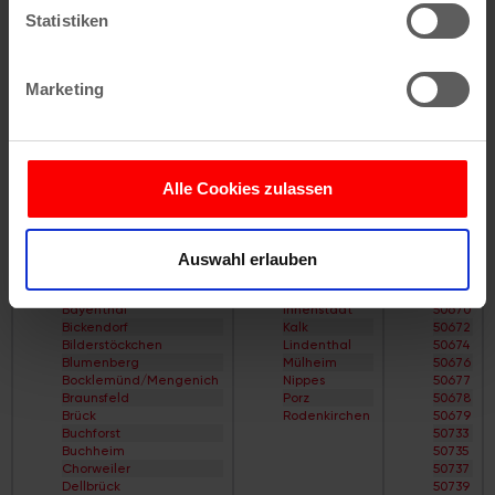
E
Alt-Müngersdorf
können
Straßenverzeichnis
Alt-Weiden
Statistiken
F
Alt-Weiß
Ihr Gerät durch aktives Scannen nach
Straßenverzeichnis
Alt-Widdersdorf
bestimmten Merkmalen (Fingerprinting) identifizieren
G
Alt-Worringen
Marketing
Straßenverzeichnis
Alter Deutzer Postweg
Erfahren Sie mehr darüber, wie Ihre persönlichen Daten
H
Am Flehbach
Straßenverzeichnis
Am Ginsterpfad
verarbeitet werden, und legen Sie Ihre Präferenzen im
I
Am Urbanskreuz
Abschnitt Einzelheiten
fest.
Straßenverzeichnis
Am Worringer Bruch
J
Andreas-Viertel
Alle Cookies zulassen
Straßenverzeichnis
Apostel-Viertel
Wir verwenden Cookies, um Inhalte und Anzeigen zu
K
Arnoldshöhe
Straßenverzeichnis
Auenviertel
personalisieren, Funktionen für soziale Medien anbieten
Stadtteile
Bezirke
PLZ
L
Auweiler
Auswahl erlauben
zu können und die Zugriffe auf unsere Website zu
Straßenverzeichnis
Baum-Siedlung
Altstadt/Nord
Chorweiler
50667
M
Baumeister-Viertel
analysieren. Außerdem geben wir Informationen zu Ihrer
Altstadt/Süd
Ehrenfeld
50668
Straßenverzeichnis
Bayenthal
Bayenthal
Innenstadt
50670
Verwendung unserer Website an unsere Partner für
N
Bayer-Siedlung
Bickendorf
Kalk
50672
Straßenverzeichnis
Beethovenpark
soziale Medien, Werbung und Analysen weiter. Unsere
Bilderstöckchen
Lindenthal
50674
O
Belgisches Viertel
Blumenberg
Mülheim
50676
Partner führen diese Informationen möglicherweise mit
Straßenverzeichnis
Bergheimerhof
Bocklemünd/Mengenich
Nippes
50677
P
Bergische Siedlung
weiteren Daten zusammen, die Sie ihnen bereitgestellt
Braunsfeld
Porz
50678
Straßenverzeichnis
Berliner Straße
Brück
Rodenkirchen
50679
haben oder die sie im Rahmen Ihrer Nutzung der Dienste
Q
Bilderstöckchen
Buchforst
50733
Straßenverzeichnis
Blumen-Siedlung
gesammelt haben.
Buchheim
50735
R
Böcking-Siedlung
Chorweiler
50737
Straßenverzeichnis
Boltensternstraße
Dellbrück
50739