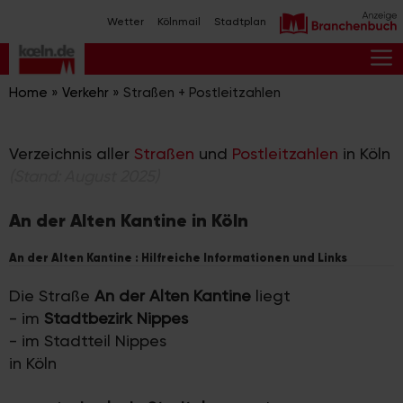
Zum
Wetter
Kölnmail
Stadtplan
Inhalt
springen
M
Home
»
Verkehr
»
Straßen + Postleitzahlen
Verzeichnis aller
Straßen
und
Postleitzahlen
in Köln
(Stand: August 2025)
An der Alten Kantine in Köln
An der Alten Kantine : Hilfreiche Informationen und Links
Die Straße
An der Alten Kantine
liegt
- im
Stadtbezirk Nippes
- im Stadtteil Nippes
in Köln