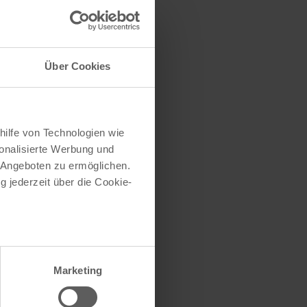
traße herausfinden
e (oder einen Teil
Über Cookies
hilfe von Technologien wie
onalisierte Werbung und
 Angeboten zu ermöglichen.
g jederzeit über die Cookie-
au sein können
zieren
Marketing
hre Präferenzen im
Abschnitt