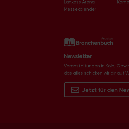
Lanxess Arena
Karne
Langel
Libur
Messekalender
Lind
Lindenthal
Lindweiler
Longerich
Lövenich
Marienburg
Mauenheim
Merheim
Newsletter
Merkenich
Meschenich
Veranstaltungen in Köln, Gew
Mülheim
das alles schicken wir dir auf 
Müngersdorf
Neubrück
Neuehrenfeld
Jetzt für den Ne
Neustadt/Nord
Neustadt/Süd
Niehl
Nippes
Ossendorf
Ostheim
Pesch
Poll