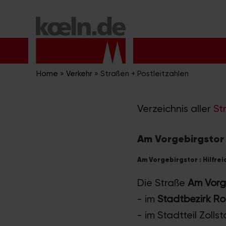
Zum
Inhalt
springen
Home
»
Verkehr
»
Straßen + Postleitzahlen
Verzeichnis aller
St
Am Vorgebirgstor 
Am Vorgebirgstor : Hilfre
Die Straße
Am Vorg
- im
Stadtbezirk R
- im Stadtteil Zolls