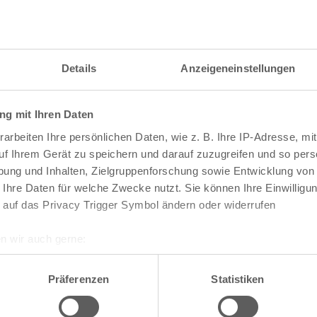
itzahl und weitere Details zu einer bestimmten S
 im Suchformular den Namen der gesuchten Straß
Details
Anzeigeneinstellungen
g mit Ihren Daten
raßen und
Postleitzahlen
in Köln
arbeiten Ihre persönlichen Daten, wie z. B. Ihre IP-Adresse, mit
n
Veedel
uf Ihrem Gerät zu speichern und darauf zuzugreifen und so pers
ung und Inhalten, Zielgruppenforschung sowie Entwicklung von
Aachener Weiher
 Ihre Daten für welche Zwecke nutzt. Sie können Ihre Einwilligun
Agnes-Viertel
 auf das Privacy Trigger Symbol ändern oder widerrufen
Airport-Businesspark
Alt-Bocklemünd
Alt-Grengel
n wir auch gerne:
Alt-Hahnwald
re geografische Lage erfassen, welche bis auf einige Meter gen
Alt-Lindenthal
es Scannen nach bestimmten Merkmalen (Fingerprinting) identifi
Alt-Longerich
Präferenzen
Statistiken
Alt-Meschenich
ie Ihre persönlichen Daten verarbeitet werden, und legen Sie I
Alt-Müngersdorf