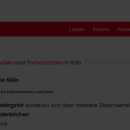
Leben
Events
Freiz
raßen
und
Postleitzahlen
in Köln
(Stand: August 2
in Köln
iche Informationen und Links
ebirgstor
erstreckt sich über mehrere Stadtviertel.
odenkirchen
tock