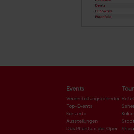
Deutz
Dünnwald
Ehrenfeld
Eil
Elsdorf
Ensen
Esch/Auweiler
Finkenberg
Flittard
Fühlingen
Godorf
Gremberghoven
Grengel
Hahnwald
Heimersdorf
Events
Tour
Höhenberg
Höhenhaus
Veranstaltungskalender
Hotel
Holweide
Top-Events
Sehe
Humboldt/Gremberg
Konzerte
Köln
Immendorf
Junkersdorf
Ausstellungen
Stad
Kalk
Das Phantom der Oper
Rhein
Klettenberg