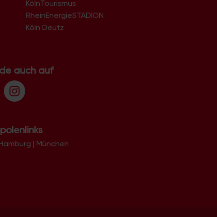
KölnTourismus
51069
51103
RheinEnergieSTADION
51105
Köln Deutz
51107
51109
51143
51145
.de auch auf
51147
51149
polenlinks
Hamburg
|
München