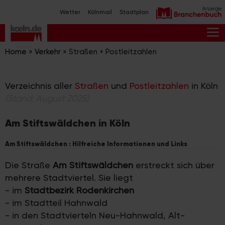
Zum
Wetter
Kölnmail
Stadtplan
Inhalt
springen
M
Home
»
Verkehr
»
Straßen + Postleitzahlen
Verzeichnis aller
Straßen
und
Postleitzahlen
in Köln
(Stand: August 2025)
Am Stiftswäldchen in Köln
Am Stiftswäldchen : Hilfreiche Informationen und Links
Die Straße
Am Stiftswäldchen
erstreckt sich über
mehrere Stadtviertel. Sie liegt
- im
Stadtbezirk Rodenkirchen
- im Stadtteil Hahnwald
- in den Stadtvierteln Neu-Hahnwald, Alt-