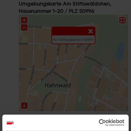
Umgebungskarte Am Stiftswäldchen,
Hausnummer 1-20 / PLZ 50996
:
Größere Karte mit weiteren Informationen
im koeln.de-Stadtplan