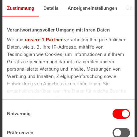
Zustimmung
Details
Anzeigeneinstellungen
Über
Wenn Sie die Postleitzahl und weitere Details zu
Verantwortungsvoller Umgang mit Ihren Daten
einer bestimmten Straße herausfinden möchten,
geben Sie im Suchformular den Namen der
Wir und
unsere 1 Partner
verarbeiten Ihre persönlichen
gesuchten Straße (oder einen Teil des Namens) an
Daten, wie z. B. Ihre IP-Adresse, mithilfe von
.
Technologien wie Cookies, um Informationen auf Ihrem
Gerät zu speichern und darauf zuzugreifen und so
personalisierte Werbung und Inhalte, Messungen von
Werbung und Inhalten, Zielgruppenforschung sowie
Alle Stadtteile, Straßen und
Postleitzahlen
in
Entwicklung von Angeboten zu ermöglichen. Sie
Köln
entscheiden darüber, wer Ihre Daten für welche Zwecke
nutzt. Sie können Ihre Einwilligung jederzeit über die
Straßen
Veedel
Cookie-Erklärung oder durch Klicken auf das Privacy
Einwilligungsauswahl
Straßenverzeichnis
Aachener Weiher
Trigger Symbol ändern oder widerrufen
Notwendig
A
Agnes-Viertel
Straßenverzeichnis
Airport-Businesspark
B
Alt-Bocklemünd
Wenn Sie es erlauben, würden wir auch gerne:
Straßenverzeichnis
Alt-Grengel
Präferenzen
C
Alt-Hahnwald
Informationen über Ihre geografische Lage