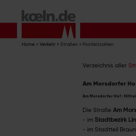
Zum
Inhalt
springen
Home
»
Verkehr
»
Straßen + Postleitzahlen
Verzeichnis aller
St
Am Morsdorfer Hof
Am Morsdorfer Hof : Hilfre
Die Straße
Am Mors
- im
Stadtbezirk Li
- im Stadtteil Braun