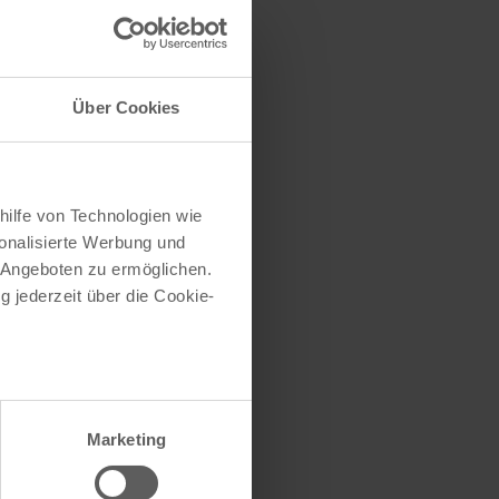
traße herausfinden
e (oder einen Teil
Über Cookies
hilfe von Technologien wie
onalisierte Werbung und
 Angeboten zu ermöglichen.
g jederzeit über die Cookie-
au sein können
zieren
Marketing
hre Präferenzen im
Abschnitt