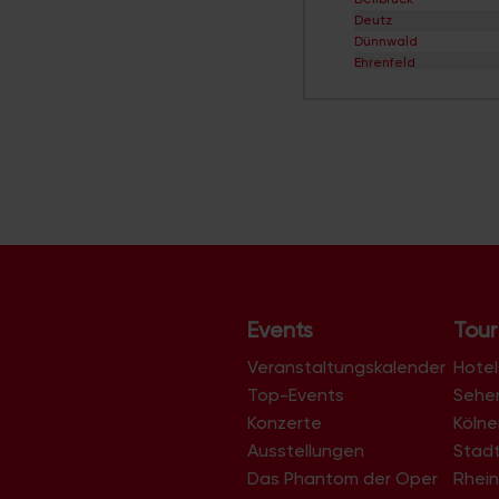
Deutz
Dünnwald
Ehrenfeld
Eil
Elsdorf
Ensen
Esch/Auweiler
Finkenberg
Flittard
Fühlingen
Godorf
Gremberghoven
Grengel
Hahnwald
Heimersdorf
Events
Tour
Höhenberg
Höhenhaus
Veranstaltungskalender
Hotel
Holweide
Top-Events
Sehe
Humboldt/Gremberg
Konzerte
Köln
Immendorf
Junkersdorf
Ausstellungen
Stad
Kalk
Das Phantom der Oper
Rhein
Klettenberg