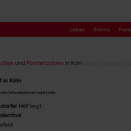
Leben
Events
Freiz
raßen
und
Postleitzahlen
in Köln
(Stand: August 2
 in Köln
iche Informationen und Links
dorfer Hof
liegt
ndenthal
sfeld