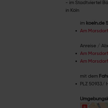
- im Stadtviertel B
in Köln
im
koeln.de 
Am Morsdorf
Anreise / Ab
Am Morsdorfe
Am Morsdorfe
mit dem
Fah
PLZ 50933/ 
Umgebungska