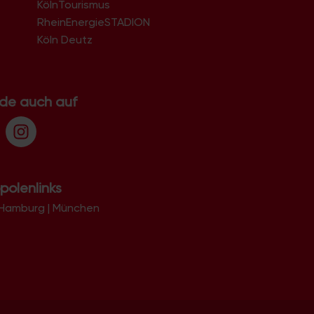
KölnTourismus
51069
51103
RheinEnergieSTADION
51105
Köln Deutz
51107
51109
51143
51145
.de auch auf
51147
51149
polenlinks
Hamburg
|
München