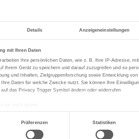
itzahl und weitere Details zu einer bestimmten S
 im Suchformular den Namen der gesuchten Straß
Details
Anzeigeneinstellungen
g mit Ihren Daten
raßen und
Postleitzahlen
in Köln
arbeiten Ihre persönlichen Daten, wie z. B. Ihre IP-Adresse, mit
n
Veedel
uf Ihrem Gerät zu speichern und darauf zuzugreifen und so pers
ung und Inhalten, Zielgruppenforschung sowie Entwicklung von
Aachener Weiher
 Ihre Daten für welche Zwecke nutzt. Sie können Ihre Einwilligun
Agnes-Viertel
 auf das Privacy Trigger Symbol ändern oder widerrufen
Airport-Businesspark
Alt-Bocklemünd
Alt-Grengel
n wir auch gerne:
Alt-Hahnwald
re geografische Lage erfassen, welche bis auf einige Meter gen
Alt-Lindenthal
es Scannen nach bestimmten Merkmalen (Fingerprinting) identifi
Alt-Longerich
Präferenzen
Statistiken
Alt-Meschenich
ie Ihre persönlichen Daten verarbeitet werden, und legen Sie I
Alt-Müngersdorf