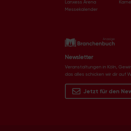
Lanxess Arena
Karne
Langel
Libur
Messekalender
Lind
Lindenthal
Lindweiler
Longerich
Lövenich
Marienburg
Mauenheim
Merheim
Newsletter
Merkenich
Meschenich
Veranstaltungen in Köln, Gew
Mülheim
das alles schicken wir dir auf 
Müngersdorf
Neubrück
Neuehrenfeld
Jetzt für den Ne
Neustadt/Nord
Neustadt/Süd
Niehl
Nippes
Ossendorf
Ostheim
Pesch
Poll