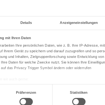
itzahl und weitere Details zu einer bestimmten S
 im Suchformular den Namen der gesuchten Straß
Details
Anzeigeneinstellungen
g mit Ihren Daten
raßen und
Postleitzahlen
in Köln
arbeiten Ihre persönlichen Daten, wie z. B. Ihre IP-Adresse, mit
n
Veedel
uf Ihrem Gerät zu speichern und darauf zuzugreifen und so pers
ung und Inhalten, Zielgruppenforschung sowie Entwicklung von
Aachener Weiher
 Ihre Daten für welche Zwecke nutzt. Sie können Ihre Einwilligun
Agnes-Viertel
 auf das Privacy Trigger Symbol ändern oder widerrufen
Airport-Businesspark
Alt-Bocklemünd
Alt-Grengel
n wir auch gerne:
Alt-Hahnwald
re geografische Lage erfassen, welche bis auf einige Meter gen
Alt-Lindenthal
es Scannen nach bestimmten Merkmalen (Fingerprinting) identifi
Alt-Longerich
Präferenzen
Statistiken
Alt-Meschenich
ie Ihre persönlichen Daten verarbeitet werden, und legen Sie I
Alt-Müngersdorf