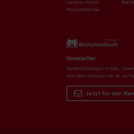
Lanxess Arena
Karne
Langel
Libur
Messekalender
Lind
Lindenthal
Lindweiler
Longerich
Lövenich
Marienburg
Mauenheim
Merheim
Newsletter
Merkenich
Meschenich
Veranstaltungen in Köln, Gew
Mülheim
das alles schicken wir dir auf 
Müngersdorf
Neubrück
Neuehrenfeld
Jetzt für den Ne
Neustadt/Nord
Neustadt/Süd
Niehl
Nippes
Ossendorf
Ostheim
Pesch
Poll