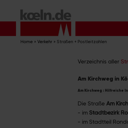
Zum
Inhalt
springen
Home
»
Verkehr
»
Straßen + Postleitzahlen
Verzeichnis aller
St
Am Kirchweg in Kö
Am Kirchweg : Hilfreiche I
Die Straße
Am Kirc
- im
Stadtbezirk R
- im Stadtteil Rond