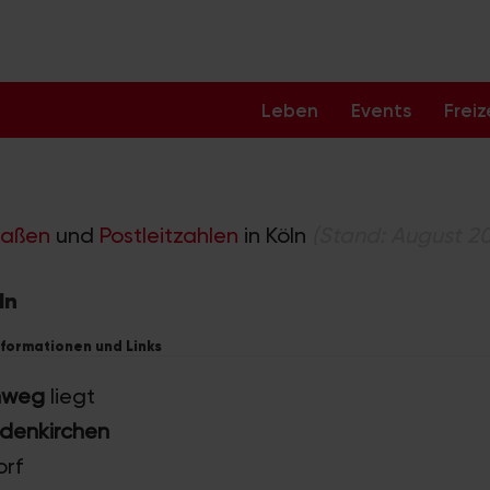
Leben
Events
Freiz
raßen
und
Postleitzahlen
in Köln
(Stand: August 2
ln
nformationen und Links
hweg
liegt
odenkirchen
orf