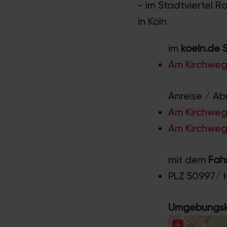
- im Stadtviertel 
in Köln
im
koeln.de 
Am Kirchweg
Anreise / Ab
Am Kirchweg 
Am Kirchweg 
mit dem
Fah
PLZ 50997/ 
Umgebungska