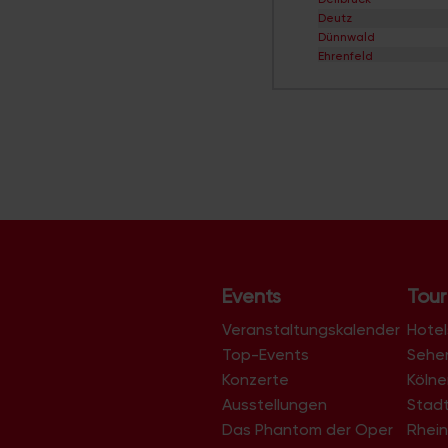
Deutz
Dünnwald
Ehrenfeld
Eil
Elsdorf
Ensen
Esch/Auweiler
Finkenberg
Flittard
Fühlingen
Godorf
Gremberghoven
Grengel
Hahnwald
Heimersdorf
Events
Tour
Höhenberg
Höhenhaus
Veranstaltungskalender
Hotel
Holweide
Top-Events
Sehe
Humboldt/Gremberg
Konzerte
Köln
Immendorf
Junkersdorf
Ausstellungen
Stad
Kalk
Das Phantom der Oper
Rhein
Klettenberg