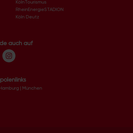
KölnTourismus
51069
51103
RheinEnergieSTADION
51105
Köln Deutz
51107
51109
51143
51145
.de auch auf
51147
51149
polenlinks
Hamburg
|
München