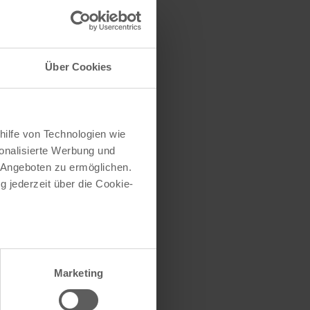
traße herausfinden
e (oder einen Teil
Über Cookies
hilfe von Technologien wie
onalisierte Werbung und
 Angeboten zu ermöglichen.
g jederzeit über die Cookie-
au sein können
zieren
Marketing
hre Präferenzen im
Abschnitt