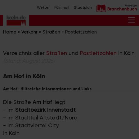
Zum
Wetter
Kölnmail
Stadtplan
Inhalt
springen
M
Home
»
Verkehr
»
Straßen + Postleitzahlen
Verzeichnis aller
Straßen
und
Postleitzahlen
in Köln
(Stand: August 2025)
Am Hof in Köln
Am Hof : Hilfreiche Informationen und Links
Die Straße
Am Hof
liegt
- im
Stadtbezirk Innenstadt
- im Stadtteil Altstadt/Nord
- im Stadtviertel City
in Köln