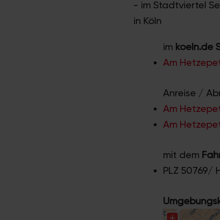
- im Stadtviertel 
in Köln
im
koeln.de 
Am Hetzepet
Anreise / Ab
Am Hetzepets
Am Hetzepets
mit dem
Fah
PLZ 50769/ 
Umgebungska