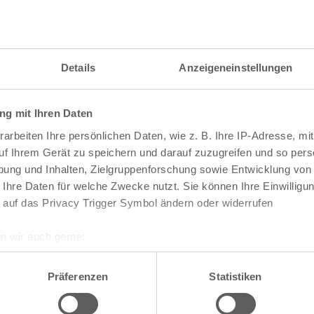
itzahl und weitere Details zu einer bestimmten S
 im Suchformular den Namen der gesuchten Straß
Details
Anzeigeneinstellungen
g mit Ihren Daten
raßen und
Postleitzahlen
in Köln
arbeiten Ihre persönlichen Daten, wie z. B. Ihre IP-Adresse, mit
n
Veedel
uf Ihrem Gerät zu speichern und darauf zuzugreifen und so pers
ung und Inhalten, Zielgruppenforschung sowie Entwicklung von
Aachener Weiher
 Ihre Daten für welche Zwecke nutzt. Sie können Ihre Einwilligun
Agnes-Viertel
 auf das Privacy Trigger Symbol ändern oder widerrufen
Airport-Businesspark
Alt-Bocklemünd
Alt-Grengel
n wir auch gerne:
Alt-Hahnwald
re geografische Lage erfassen, welche bis auf einige Meter gen
Alt-Lindenthal
es Scannen nach bestimmten Merkmalen (Fingerprinting) identifi
Alt-Longerich
Präferenzen
Statistiken
Alt-Meschenich
ie Ihre persönlichen Daten verarbeitet werden, und legen Sie I
Alt-Müngersdorf