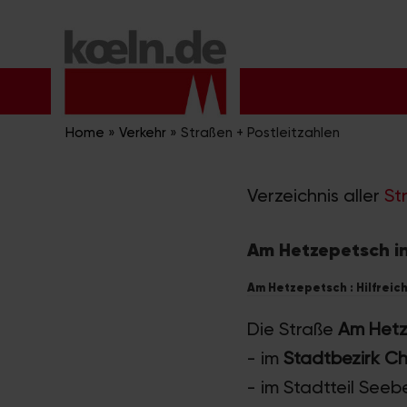
Zum
Inhalt
springen
Home
»
Verkehr
»
Straßen + Postleitzahlen
Verzeichnis aller
St
Am Hetzepetsch in
Am Hetzepetsch : Hilfreic
Die Straße
Am Hetz
- im
Stadtbezirk Ch
- im Stadtteil Seeb