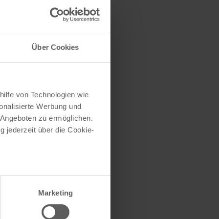
traße herausfinden
e (oder einen Teil
Über Cookies
hilfe von Technologien wie
onalisierte Werbung und
 Angeboten zu ermöglichen.
g jederzeit über die Cookie-
au sein können
zieren
Marketing
hre Präferenzen im
Abschnitt