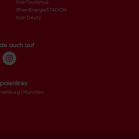
KölnTourismus
51069
51103
RheinEnergieSTADION
51105
Köln Deutz
51107
51109
51143
51145
.de auch auf
51147
51149
polenlinks
Hamburg
|
München