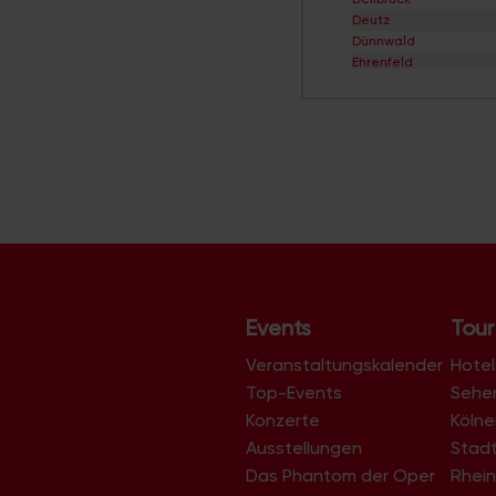
Deutz
Dünnwald
Ehrenfeld
Eil
Elsdorf
Ensen
Esch/Auweiler
Finkenberg
Flittard
Fühlingen
Godorf
Gremberghoven
Grengel
Hahnwald
Heimersdorf
Events
Tour
Höhenberg
Höhenhaus
Veranstaltungskalender
Hotel
Holweide
Top-Events
Sehe
Humboldt/Gremberg
Konzerte
Köln
Immendorf
Junkersdorf
Ausstellungen
Stad
Kalk
Das Phantom der Oper
Rhein
Klettenberg