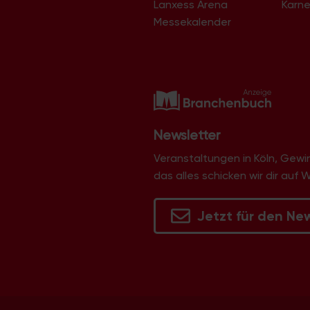
Lanxess Arena
Karne
Langel
Libur
Messekalender
Lind
Lindenthal
Lindweiler
Longerich
Lövenich
Marienburg
Mauenheim
Merheim
Newsletter
Merkenich
Meschenich
Veranstaltungen in Köln, Gew
Mülheim
das alles schicken wir dir auf 
Müngersdorf
Neubrück
Neuehrenfeld
Jetzt für den Ne
Neustadt/Nord
Neustadt/Süd
Niehl
Nippes
Ossendorf
Ostheim
Pesch
Poll