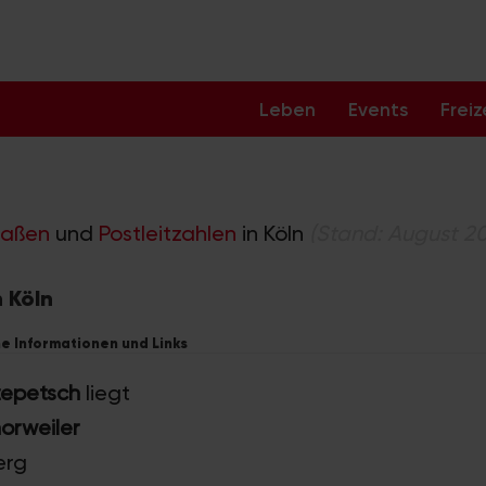
Leben
Events
Freiz
raßen
und
Postleitzahlen
in Köln
(Stand: August 2
 Köln
he Informationen und Links
epetsch
liegt
orweiler
erg