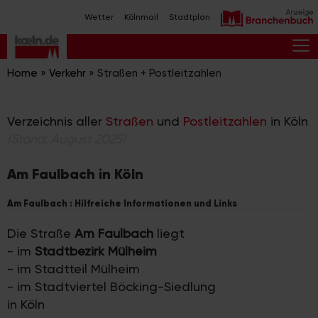
Zum
Wetter
Kölnmail
Stadtplan
Inhalt
springen
M
Home
»
Verkehr
»
Straßen + Postleitzahlen
Verzeichnis aller
Straßen
und
Postleitzahlen
in Köln
(Stand: August 2025)
Am Faulbach in Köln
Am Faulbach : Hilfreiche Informationen und Links
Die Straße
Am Faulbach
liegt
- im
Stadtbezirk Mülheim
- im Stadtteil Mülheim
- im Stadtviertel Böcking-Siedlung
in Köln