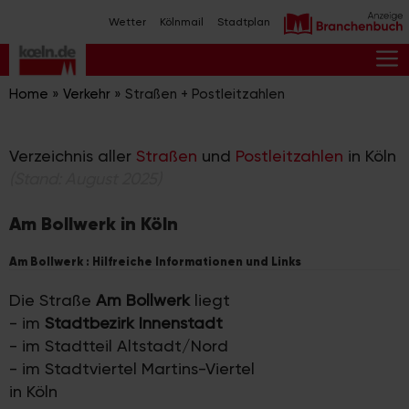
Zum
Wetter
Kölnmail
Stadtplan
Inhalt
springen
M
Home
»
Verkehr
»
Straßen + Postleitzahlen
Verzeichnis aller
Straßen
und
Postleitzahlen
in Köln
(Stand: August 2025)
Am Bollwerk in Köln
Am Bollwerk : Hilfreiche Informationen und Links
Die Straße
Am Bollwerk
liegt
- im
Stadtbezirk Innenstadt
- im Stadtteil Altstadt/Nord
- im Stadtviertel Martins-Viertel
in Köln