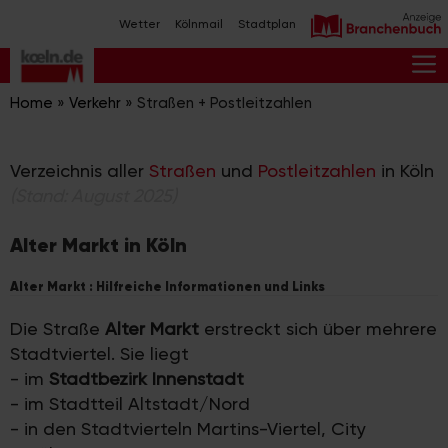
Zum
Wetter
Kölnmail
Stadtplan
Inhalt
springen
M
Home
»
Verkehr
»
Straßen + Postleitzahlen
Verzeichnis aller
Straßen
und
Postleitzahlen
in Köln
(Stand: August 2025)
Alter Markt in Köln
Alter Markt : Hilfreiche Informationen und Links
Die Straße
Alter Markt
erstreckt sich über mehrere
Stadtviertel. Sie liegt
- im
Stadtbezirk Innenstadt
- im Stadtteil Altstadt/Nord
- in den Stadtvierteln Martins-Viertel, City