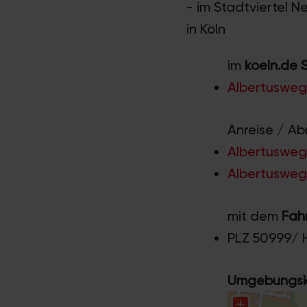
- im Stadtviertel 
in Köln
im
koeln.de 
Albertusweg
Anreise / Ab
Albertusweg 
Albertusweg 
mit dem
Fah
PLZ 50999/ 
Umgebungska