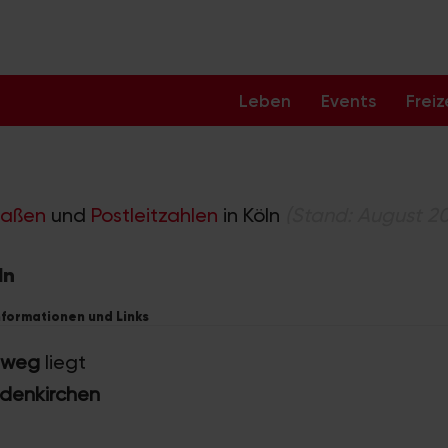
Leben
Events
Freiz
raßen
und
Postleitzahlen
in Köln
(Stand: August 2
ln
Informationen und Links
sweg
liegt
odenkirchen