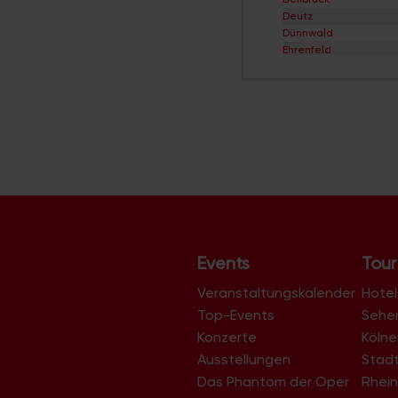
Deutz
Dünnwald
Ehrenfeld
Eil
Elsdorf
Ensen
Esch/Auweiler
Finkenberg
Flittard
Fühlingen
Godorf
Gremberghoven
Grengel
Hahnwald
Heimersdorf
Events
Tour
Höhenberg
Höhenhaus
Veranstaltungskalender
Hotel
Holweide
Top-Events
Sehe
Humboldt/Gremberg
Konzerte
Köln
Immendorf
Junkersdorf
Ausstellungen
Stad
Kalk
Das Phantom der Oper
Rhein
Klettenberg