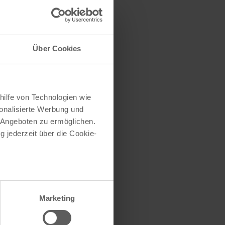
traße herausfinden
e (oder einen Teil
Über Cookies
hilfe von Technologien wie
onalisierte Werbung und
 Angeboten zu ermöglichen.
g jederzeit über die Cookie-
au sein können
zieren
Marketing
hre Präferenzen im
Abschnitt