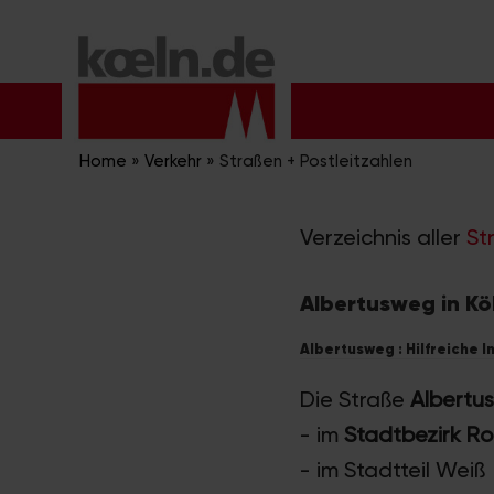
Zum
Inhalt
springen
Home
»
Verkehr
»
Straßen + Postleitzahlen
Verzeichnis aller
St
Albertusweg in Kö
Albertusweg : Hilfreiche 
Die Straße
Albertu
- im
Stadtbezirk R
- im Stadtteil Weiß