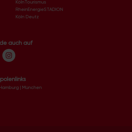
KölnTourismus
51069
51103
RheinEnergieSTADION
51105
Köln Deutz
51107
51109
51143
51145
.de auch auf
51147
51149
polenlinks
Hamburg
|
München