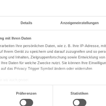
itzahl und weitere Details zu einer bestimmten S
 im Suchformular den Namen der gesuchten Straß
Details
Anzeigeneinstellungen
g mit Ihren Daten
raßen und
Postleitzahlen
in Köln
arbeiten Ihre persönlichen Daten, wie z. B. Ihre IP-Adresse, mit
n
Veedel
uf Ihrem Gerät zu speichern und darauf zuzugreifen und so pers
ung und Inhalten, Zielgruppenforschung sowie Entwicklung von
Aachener Weiher
 Ihre Daten für welche Zwecke nutzt. Sie können Ihre Einwilligun
Agnes-Viertel
 auf das Privacy Trigger Symbol ändern oder widerrufen
Airport-Businesspark
Alt-Bocklemünd
Alt-Grengel
n wir auch gerne:
Alt-Hahnwald
re geografische Lage erfassen, welche bis auf einige Meter gen
Alt-Lindenthal
es Scannen nach bestimmten Merkmalen (Fingerprinting) identifi
Alt-Longerich
Präferenzen
Statistiken
Alt-Meschenich
ie Ihre persönlichen Daten verarbeitet werden, und legen Sie I
Alt-Müngersdorf