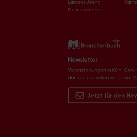
Lanxess Arena
Karne
Langel
Libur
Messekalender
Lind
Lindenthal
Lindweiler
Longerich
Lövenich
Marienburg
Mauenheim
Merheim
Newsletter
Merkenich
Meschenich
Veranstaltungen in Köln, Gew
Mülheim
das alles schicken wir dir auf 
Müngersdorf
Neubrück
Neuehrenfeld
Jetzt für den Ne
Neustadt/Nord
Neustadt/Süd
Niehl
Nippes
Ossendorf
Ostheim
Pesch
Poll