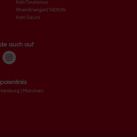
KölnTourismus
51069
51103
RheinEnergieSTADION
51105
Köln Deutz
51107
51109
51143
51145
.de auch auf
51147
51149
polenlinks
Hamburg
|
München