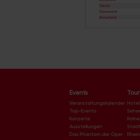
Deutz
Dünnwald
Ehrenfeld
Eil
Elsdorf
Ensen
Esch/Auweiler
Finkenberg
Flittard
Fühlingen
Godorf
Gremberghoven
Grengel
Hahnwald
Heimersdorf
Events
Tour
Höhenberg
Höhenhaus
Veranstaltungskalender
Hotel
Holweide
Top-Events
Sehe
Humboldt/Gremberg
Konzerte
Köln
Immendorf
Junkersdorf
Ausstellungen
Stad
Kalk
Das Phantom der Oper
Rhein
Klettenberg