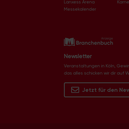
Lanxess Arena
Karne
Langel
Libur
Messekalender
Lind
Lindenthal
Lindweiler
Longerich
Lövenich
Marienburg
Mauenheim
Merheim
Newsletter
Merkenich
Meschenich
Veranstaltungen in Köln, Gew
Mülheim
das alles schicken wir dir auf 
Müngersdorf
Neubrück
Neuehrenfeld
Jetzt für den Ne
Neustadt/Nord
Neustadt/Süd
Niehl
Nippes
Ossendorf
Ostheim
Pesch
Poll