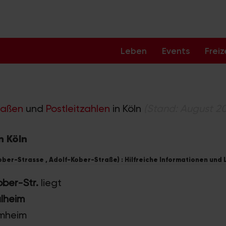
Leben
Events
Freiz
raßen
und
Postleitzahlen
in Köln
(Stand: August 2
n Köln
ober-Strasse , Adolf-Kober-Straße) : Hilfreiche Informationen und 
ber-Str.
liegt
ülheim
mmheim