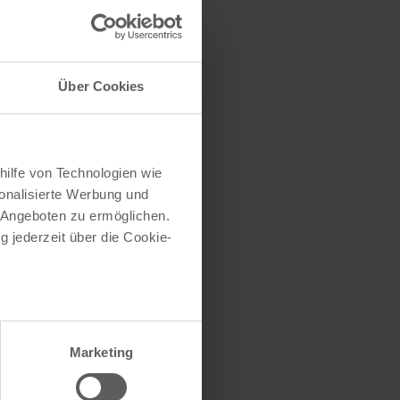
traße herausfinden
e (oder einen Teil
Über Cookies
hilfe von Technologien wie
onalisierte Werbung und
 Angeboten zu ermöglichen.
g jederzeit über die Cookie-
au sein können
zieren
Marketing
hre Präferenzen im
Abschnitt