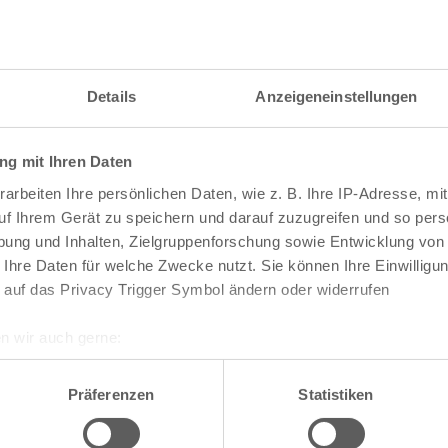
itzahl und weitere Details zu einer bestimmten S
 im Suchformular den Namen der gesuchten Straß
Details
Anzeigeneinstellungen
g mit Ihren Daten
raßen und
Postleitzahlen
in Köln
arbeiten Ihre persönlichen Daten, wie z. B. Ihre IP-Adresse, mit
n
Veedel
uf Ihrem Gerät zu speichern und darauf zuzugreifen und so pers
ung und Inhalten, Zielgruppenforschung sowie Entwicklung von
Aachener Weiher
 Ihre Daten für welche Zwecke nutzt. Sie können Ihre Einwilligun
Agnes-Viertel
 auf das Privacy Trigger Symbol ändern oder widerrufen
Airport-Businesspark
Alt-Bocklemünd
Alt-Grengel
n wir auch gerne:
Alt-Hahnwald
re geografische Lage erfassen, welche bis auf einige Meter gen
Alt-Lindenthal
es Scannen nach bestimmten Merkmalen (Fingerprinting) identifi
Alt-Longerich
Präferenzen
Statistiken
Alt-Meschenich
ie Ihre persönlichen Daten verarbeitet werden, und legen Sie I
Alt-Müngersdorf