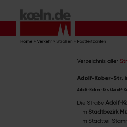
Zum
Inhalt
springen
Home
»
Verkehr
»
Straßen + Postleitzahlen
Verzeichnis aller
St
Adolf-Kober-Str. i
Adolf-Kober-Str. (Adolf-K
Die Straße
Adolf-Ko
- im
Stadtbezirk M
- im Stadtteil Sta