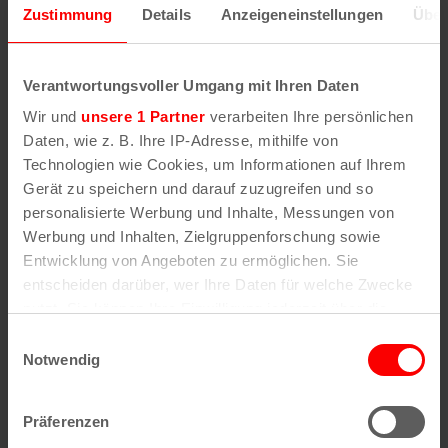
Zustimmung
Details
Anzeigeneinstellungen
Über
Wenn Sie die Postleitzahl und weitere Details zu
einer bestimmten Straße herausfinden möchten,
Verantwortungsvoller Umgang mit Ihren Daten
geben Sie im Suchformular den Namen der
Wir und
unsere 1 Partner
verarbeiten Ihre persönlichen
gesuchten Straße (oder einen Teil des Namens) an
Daten, wie z. B. Ihre IP-Adresse, mithilfe von
.
Technologien wie Cookies, um Informationen auf Ihrem
Gerät zu speichern und darauf zuzugreifen und so
personalisierte Werbung und Inhalte, Messungen von
Werbung und Inhalten, Zielgruppenforschung sowie
Alle Stadtteile, Straßen und
Postleitzahlen
in
Köln
Entwicklung von Angeboten zu ermöglichen. Sie
entscheiden darüber, wer Ihre Daten für welche Zwecke
Straßen
Veedel
nutzt. Sie können Ihre Einwilligung jederzeit über die
Cookie-Erklärung oder durch Klicken auf das Privacy
Straßenverzeichnis
Aachener Weiher
Einwilligungsauswahl
A
Agnes-Viertel
Trigger Symbol ändern oder widerrufen
Notwendig
Straßenverzeichnis
Airport-Businesspark
B
Alt-Bocklemünd
Straßenverzeichnis
Alt-Grengel
Wenn Sie es erlauben, würden wir auch gerne:
C
Alt-Hahnwald
Präferenzen
Informationen über Ihre geografische Lage
Straßenverzeichnis
Alt-Lindenthal