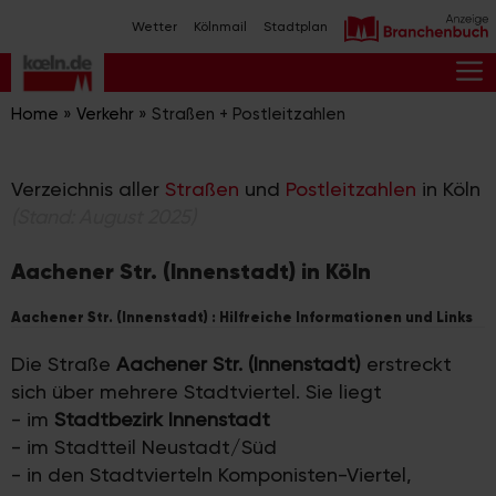
Zum
Wetter
Kölnmail
Stadtplan
Inhalt
springen
M
Home
»
Verkehr
»
Straßen + Postleitzahlen
Verzeichnis aller
Straßen
und
Postleitzahlen
in Köln
(Stand: August 2025)
Aachener Str. (Innenstadt) in Köln
Aachener Str. (Innenstadt) : Hilfreiche Informationen und Links
Die Straße
Aachener Str. (Innenstadt)
erstreckt
sich über mehrere Stadtviertel. Sie liegt
- im
Stadtbezirk Innenstadt
- im Stadtteil Neustadt/Süd
- in den Stadtvierteln Komponisten-Viertel,