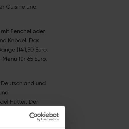
er Cuisine und
 mit Fenchel oder
und Knödel. Das
änge (141,50 Euro,
-Menü für 65 Euro.
d Deutschland und
 und
el Hütter. Der
et nichts.