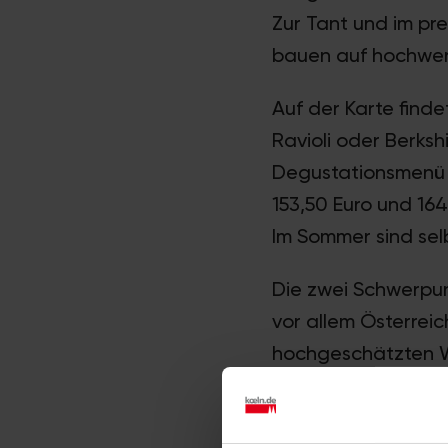
Zur Tant und im pr
bauen auf hochwer
Auf der Karte find
Ravioli oder Berks
Degustationsmenü i
153,50 Euro und 164
Im Sommer sind se
Die zwei Schwerpun
vor allem Österrei
hochgeschätzten W
Blick auf den Rhein
Auf einen 