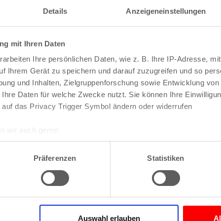
Details
Anzeigeneinstellungen
Rheinbergstraße 49
g mit Ihren Daten
51143
Köln-Porz
arbeiten Ihre persönlichen Daten, wie z. B. Ihre IP-Adresse, mit
uf Ihrem Gerät zu speichern und darauf zuzugreifen und so pers
Zur Website
ung und Inhalten, Zielgruppenforschung sowie Entwicklung von
 Ihre Daten für welche Zwecke nutzt. Sie können Ihre Einwilligun
Fr – Mo: 12 – 15 Uhr und 
 auf das Privacy Trigger Symbol ändern oder widerrufen
n wir auch gerne:
Gutscheine, Weinhandel
re geografische Lage erfassen, welche bis auf einige Meter gen
es Scannen nach bestimmten Merkmalen (Fingerprinting) identifi
Präferenzen
Statistiken
ie Ihre persönlichen Daten verarbeitet werden, und legen Sie I
ts in Köln
ts
Die Übersicht
nhalte und Anzeigen zu personalisieren, Funktionen für soziale
deutsche Küche)
Website zu analysieren. Außerdem geben wir Informationen zu I
Auswahl erlauben
A