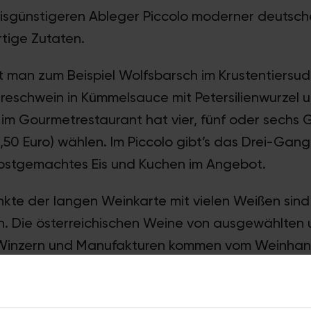
eisgünstigeren Ableger Piccolo moderner deutsch
tige Zutaten.
et man zum Beispiel Wolfsbarsch im Krustentiersud
hireschwein in Kümmelsauce mit Petersilienwurzel 
m Gourmetrestaurant hat vier, fünf oder sechs G
,50 Euro) wählen. Im Piccolo gibt’s das Drei-Gang
lbstgemachtes Eis und Kuchen im Angebot.
kte der langen Weinkarte mit vielen Weißen sin
ch. Die österreichischen Weine von ausgewählten
inzern und Manufakturen kommen vom Weinhand
, welcher quasi vor der Nase vorbeifließt, der kost
Blick