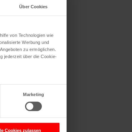
Über Cookies
hilfe von Technologien wie
onalisierte Werbung und
 Angeboten zu ermöglichen.
g jederzeit über die Cookie-
18 – 22 Uhr
au sein können
zieren
Marketing
hre Präferenzen im
Abschnitt
 Medien anbieten zu können
hrer Verwendung unserer
lle Cookies zulassen