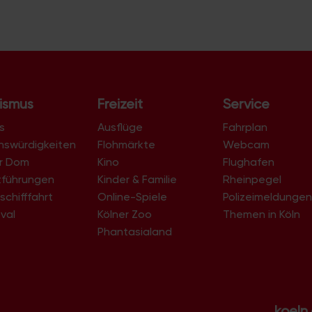
ismus
Freizeit
Service
s
Ausflüge
Fahrplan
nswürdigkeiten
Flohmärkte
Webcam
er Dom
Kino
Flughafen
tführungen
Kinder & Familie
Rheinpegel
schifffahrt
Online-Spiele
Polizeimeldunge
val
Kölner Zoo
Themen in Köln
Phantasialand
koeln