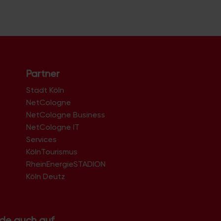
Partner
Stadt Köln
NetCologne
NetCologne Business
NetCologne IT
n
Services
KölnTourismus
RheinEnergieSTADION
Köln Deutz
.de auch auf