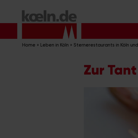
Zum
Inhalt
springen
Home
»
Leben in Köln
»
Sternerestaurants in Köln u
Zur Tant