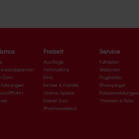
ismus
Freizeit
Service
s
Ausflüge
Fahrplan
nswürdigkeiten
Flohmärkte
Webcam
er Dom
Kino
Flughafen
tführungen
Kinder & Familie
Rheinpegel
schifffahrt
Online-Spiele
Polizeimeldunge
val
Kölner Zoo
Themen in Köln
Phantasialand