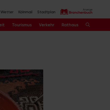
Wetter
Kölnmail
Stadtplan
eit
Tourismus
Verkehr
Rathaus