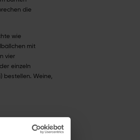
prechen die
chte wie
lbällchen mit
n vier
der einzeln
) bestellen. Weine,