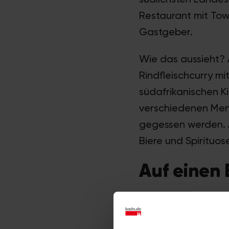
Restaurant mit Tow
Gastgeber.
Wie das aussieht? 
Rindfleischcurry mi
südafrikanischen Ki
verschiedenen Menü
gegessen werden. A
Biere und Spirituo
Auf einen 
Adresse