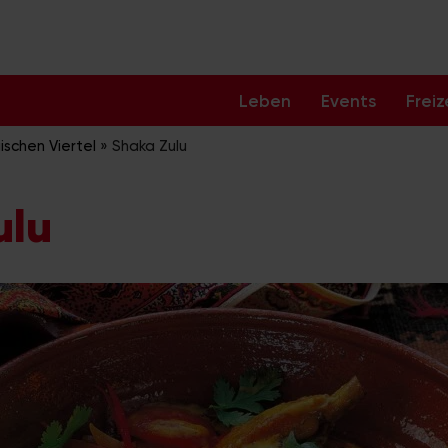
Leben
Events
Freiz
ischen Viertel
»
Shaka Zulu
ulu