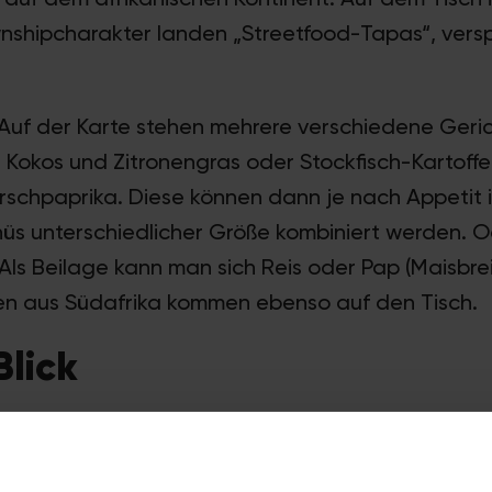
nshipcharakter landen „Streetfood-Tapas“, vers
Auf der Karte stehen mehrere verschiedene Geri
t Kokos und Zitronengras oder Stockfisch-Kartoffe
rschpaprika. Diese können dann je nach Appetit i
s unterschiedlicher Größe kombiniert werden. O
ls Beilage kann man sich Reis oder Pap (Maisbrei
sen aus Südafrika kommen ebenso auf den Tisch.
Blick
Limburger Straße 29
50672
Köln