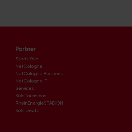
Partner
Stadt Köln
NetCologne
NetCologne Business
NetCologne IT
n
Services
KölnTourismus
RheinEnergieSTADION
Köln Deutz