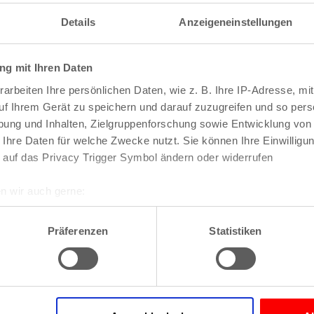
Details
Anzeigeneinstellungen
Zur Website
g mit Ihren Daten
Mo – Do: 12 – 15 Uhr und
arbeiten Ihre persönlichen Daten, wie z. B. Ihre IP-Adresse, mit
Fr: 12 – 15 Uhr und 17 – 2
uf Ihrem Gerät zu speichern und darauf zuzugreifen und so pers
Sa: 12 – 23:30 Uhr
ung und Inhalten, Zielgruppenforschung sowie Entwicklung von
So: 10 -21:30 Uhr
 Ihre Daten für welche Zwecke nutzt. Sie können Ihre Einwilligun
 auf das Privacy Trigger Symbol ändern oder widerrufen
n wir auch gerne:
Gutscheine, Catering, B
re geografische Lage erfassen, welche bis auf einige Meter gen
von 12 – 15 Uhr, Brunch 
es Scannen nach bestimmten Merkmalen (Fingerprinting) identifi
Präferenzen
Statistiken
Uhr
ie Ihre persönlichen Daten verarbeitet werden, und legen Sie I
nhalte und Anzeigen zu personalisieren, Funktionen für soziale
Website zu analysieren. Außerdem geben wir Informationen zu I