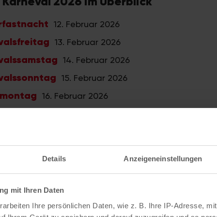
 Karneval 2026 im Überblick
rfastnacht
12. Februar 2026
valsfreitag
13. Februar 2026
evalssamstag
14. Februar 2026
valssonntag
15. Februar 2026
nmontag
16. Februar 2026
hendienstag
17. Februar 2026
ln
Details
Anzeigeneinstellungen
Durch die tollen Tage
g mit Ihren Daten
 den Veedeln
Weiberfastnacht
arbeiten Ihre persönlichen Daten, wie z. B. Ihre IP-Adresse, mit
lspartys
Karnevalsfreitag