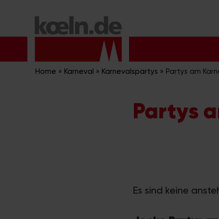
Zum
Inhalt
springen
Home
»
Karneval
»
Karnevalspartys
»
Partys am Karn
Partys 
Es sind keine anst