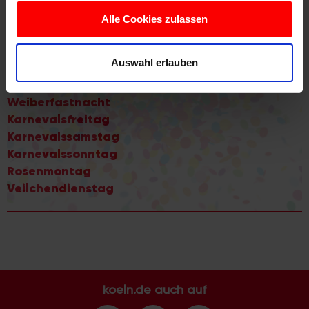
Jecke Kneipen
Playlist: Jecke Karnevalslieder
Alle Cookies zulassen
Wir verwenden Cookies, um Inhalte und Anzeigen zu
Webcams
personalisieren, Funktionen für soziale Medien anbieten
Sperrungen
Auswahl erlauben
zu können und die Zugriffe auf unsere Website zu
analysieren. Außerdem geben wir Informationen zu Ihrer
Durch die tollen Tage
Verwendung unserer Website an unsere Partner für
Weiberfastnacht
soziale Medien, Werbung und Analysen weiter. Unsere
Karnevalsfreitag
Partner führen diese Informationen möglicherweise mit
Karnevalssamstag
weiteren Daten zusammen, die Sie ihnen bereitgestellt
Karnevalssonntag
haben oder die sie im Rahmen Ihrer Nutzung der Dienste
Rosenmontag
gesammelt haben.
Veilchendienstag
koeln.de auch auf