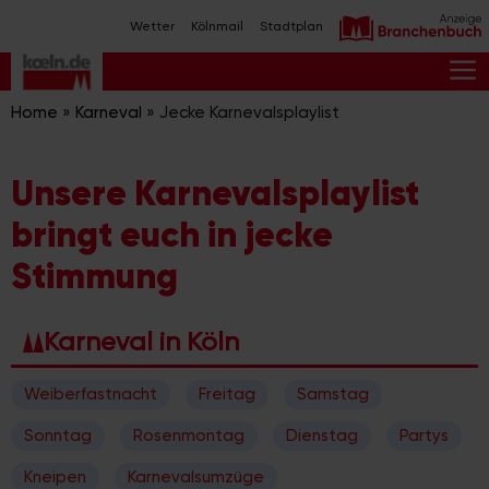
Zum
Wetter
Kölnmail
Stadtplan
Inhalt
springen
M
Home
»
Karneval
»
Jecke Karnevalsplaylist
Unsere Karnevalsplaylist
bringt euch in jecke
Stimmung
Karneval in Köln
Weiberfastnacht
Freitag
Samstag
Sonntag
Rosenmontag
Dienstag
Partys
Kneipen
Karnevalsumzüge