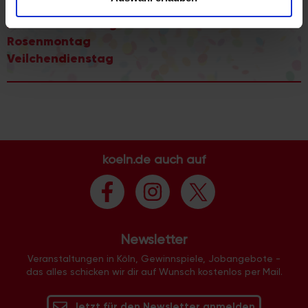
Karnevalssamstag
analysieren. Außerdem geben wir Informationen zu Ihrer
Karnevalssonntag
Verwendung unserer Website an unsere Partner für
Rosenmontag
soziale Medien, Werbung und Analysen weiter. Unsere
Veilchendienstag
Partner führen diese Informationen möglicherweise mit
weiteren Daten zusammen, die Sie ihnen bereitgestellt
haben oder die sie im Rahmen Ihrer Nutzung der Dienste
gesammelt haben.
koeln.de auch auf
Newsletter
Veranstaltungen in Köln, Gewinnspiele, Jobangebote -
das alles schicken wir dir auf Wunsch kostenlos per Mail.
Jetzt für den Newsletter anmelden