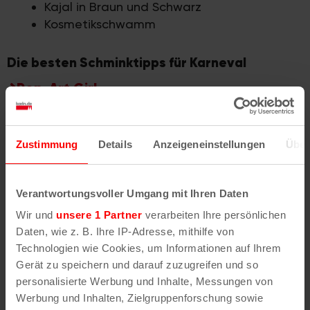
Kajal in Braun und Schwarz
Kosmetikschwamm
Die besten Schminktipps für Karneval
Pop-Art Girl
Katze
Einhorn
Zustimmung
Details
Anzeigeneinstellungen
Über
Meerjungfrau
Pirat
Verantwortungsvoller Umgang mit Ihren Daten
Wir und
unsere 1 Partner
verarbeiten Ihre persönlichen
Clown
Daten, wie z. B. Ihre IP-Adresse, mithilfe von
Schmetterling
Technologien wie Cookies, um Informationen auf Ihrem
Gerät zu speichern und darauf zuzugreifen und so
Tiger
personalisierte Werbung und Inhalte, Messungen von
Hexe
Werbung und Inhalten, Zielgruppenforschung sowie