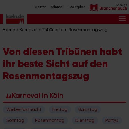
Zum
Wetter
Kölnmail
Stadtplan
Inhalt
springen
M
Home
»
Karneval
»
Tribünen am Rosenmontagszug
Von diesen Tribünen habt
ihr beste Sicht auf den
Rosenmontagszug
Karneval in Köln
Weiberfastnacht
Freitag
Samstag
Sonntag
Rosenmontag
Dienstag
Partys