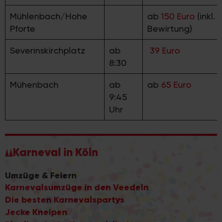
haben oder die sie im Rahmen Ihrer Nutzung der Dienste
gesammelt haben.
Mühlenbach/Hohe
ab
150 Euro
(inkl.
Pforte
Bewirtung)
Severinskirchplatz
ab
39 Euro
8:30
Mühenbach
ab
ab
65 Euro
9:45
Uhr
Karneval in Köln
Umzüge & Feiern
Karnevalsumzüge in den Veedeln
Die besten Karnevalspartys
Jecke Kneipen