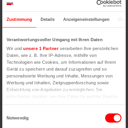
Uhr
Getränke)
nur über
Karteanfragebog
Zustimmung
Details
Anzeigeneinstellungen
Über
Dorint Hotel am
ab 10
ab 299 Euro (inkl.
Heumarkt
Uhr
Frühstück, Speise
Verantwortungsvoller Umgang mit Ihren Daten
und Getränke)
Wir und
unsere 1 Partner
verarbeiten Ihre persönlichen
Kartenverkauf üb
Daten, wie z. B. Ihre IP-Adresse, mithilfe von
dorint.com
Technologien wie Cookies, um Informationen auf Ihrem
Gerät zu speichern und darauf zuzugreifen und so
CityClass Hotel am
ab 12
ab
199 Euro
;
personalisierte Werbung und Inhalte, Messungen von
Dom
Uhr
Logenplatz im
Werbung und Inhalten, Zielgruppenforschung sowie
Hotel mit Blick au
Entwicklung von Angeboten zu ermöglichen. Sie
den Zug
entscheiden darüber, wer Ihre Daten für welche Zwecke
nutzt. Sie können Ihre Einwilligung jederzeit über die
Am Hof
ab
ab
149 Euro
Cookie-Erklärung oder durch Klicken auf das Privacy
10:00
Einwilligungsauswahl
Trigger Symbol ändern oder widerrufen
Notwendig
Uhr