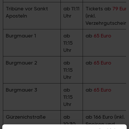
Tribüne vor Sankt
ab 11:11
Tickets ab
79 Eur
Aposteln
Uhr
(inkl.
Verzehrgutschein)
Burgmauer 1
ab
ab
65 Euro
11:15
Uhr
Burgmauer 2
ab
ab
65 Euro
11:15
Uhr
Burgmauer 3
ab
ab
65 Euro
11:15
Uhr
Gürzenichstraße
ab
ab 166 Euro (inkl.
10:30
Speisen und