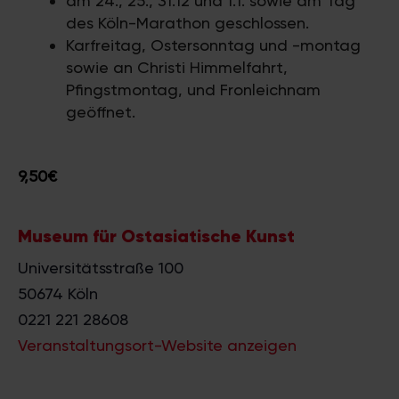
am 24., 25., 31.12 und 1.1. sowie am Tag
des Köln-Marathon geschlossen.
Karfreitag, Ostersonntag und -montag
sowie an Christi Himmelfahrt,
Pfingstmontag, und Fronleichnam
geöffnet.
9,50€
Museum für Ostasiatische Kunst
Universitätsstraße 100
50674
Köln
0221 221 28608
Veranstaltungsort-Website anzeigen