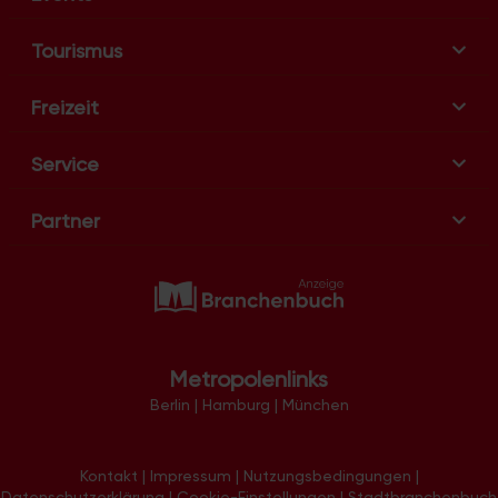
n
Tourismus
Freizeit
Service
Partner
Metropolenlinks
Berlin
|
Hamburg
|
München
Kontakt
|
Impressum
|
Nutzungsbedingungen
|
Datenschutzerklärung
|
Cookie-Einstellungen
|
Stadtbranchenbuch