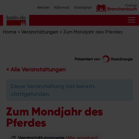
Zum
Wetter
Kölnmail
Stadtplan
Inhalt
springen
M
Home
»
Veranstaltungen
»
Zum Mondjahr des Pferdes
« Alle Veranstaltungen
Diese Veranstaltung hat bereits
stattgefunden.
Zum Mondjahr des
Pferdes
Veranstaltungsserie
(Alle ansehen)