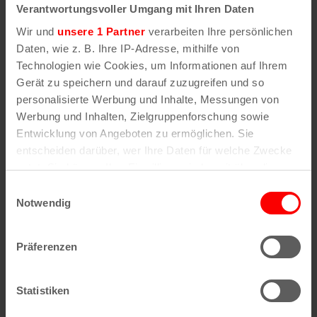
Verantwortungsvoller Umgang mit Ihren Daten
Wir und
unsere 1 Partner
verarbeiten Ihre persönlichen
Daten, wie z. B. Ihre IP-Adresse, mithilfe von
Bubble Planet Ausstellung
Technologien wie Cookies, um Informationen auf Ihrem
7. August | 10:00
Gerät zu speichern und darauf zuzugreifen und so
personalisierte Werbung und Inhalte, Messungen von
Werbung und Inhalten, Zielgruppenforschung sowie
Entwicklung von Angeboten zu ermöglichen. Sie
entscheiden darüber, wer Ihre Daten für welche Zwecke
nutzt. Sie können Ihre Einwilligung jederzeit über die
Cookie-Erklärung oder durch Klicken auf das Privacy
Einwilligungsauswahl
Trigger Symbol ändern oder widerrufen
Notwendig
Wenn Sie es erlauben, würden wir auch gerne:
Präferenzen
Informationen über Ihre geografische Lage
erfassen, welche bis auf einige Meter genau sein
können
Statistiken
Ihr Gerät durch aktives Scannen nach