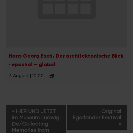
Hans Georg Esch. Der architektonische Blick
· epochal – global
7. August | 10:00
V
«
HIER UND JETZT
Original
e
im Museum Ludwig.
Egerländer Festival
r
De/Collecting
»
a
Memories from