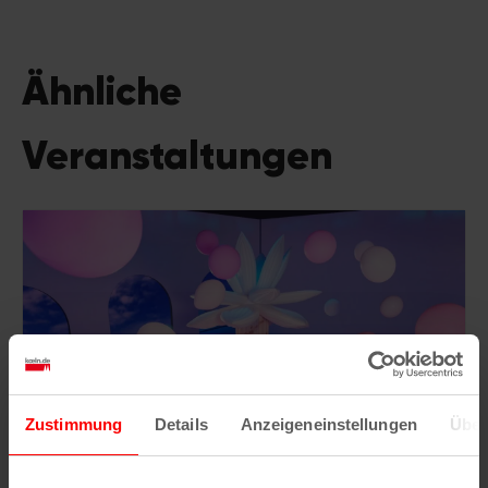
Ähnliche
Veranstaltungen
Zustimmung
Details
Anzeigeneinstellungen
Über