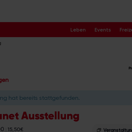
Leben
Events
Freiz
g
ngen
ng hat bereits stattgefunden.
anet Ausstellung
00
15,50€
|
Veranstaltu