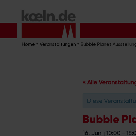
Zum
Inhalt
springen
Home
»
Veranstaltungen
»
Bubble Planet Ausstellun
« Alle Veranstaltu
Diese Veranstaltu
Bubble Pl
16. Juni
10:00
18:
|
–