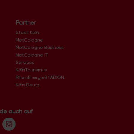
Partner
Stadt Köln
NetCologne
NetCologne Business
NetCologne IT
n
Services
KölnTourismus
RheinEnergieSTADION
Köln Deutz
.de auch auf