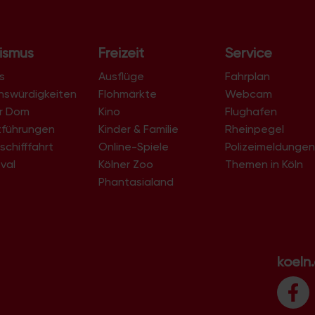
ismus
Freizeit
Service
s
Ausflüge
Fahrplan
nswürdigkeiten
Flohmärkte
Webcam
er Dom
Kino
Flughafen
tführungen
Kinder & Familie
Rheinpegel
schifffahrt
Online-Spiele
Polizeimeldunge
val
Kölner Zoo
Themen in Köln
Phantasialand
koeln