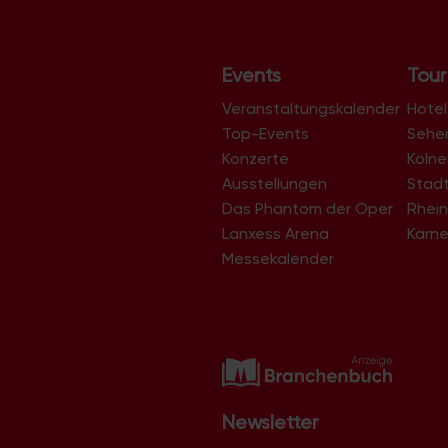
t
a
Events
Tour
l
t
Veranstaltungskalender
Hotel
u
Top-Events
Sehe
Konzerte
Köln
n
Ausstellungen
Stad
g
Das Phantom der Oper
Rhein
-
Lanxess Arena
Karne
N
Messekalender
a
v
i
g
a
t
Newsletter
i