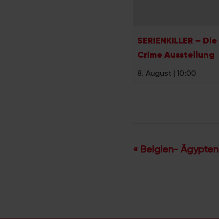
SERIENKILLER – Die
Crime Ausstellung
8. August | 10:00
V
«
Belgien- Ägypten
e
r
a
n
s