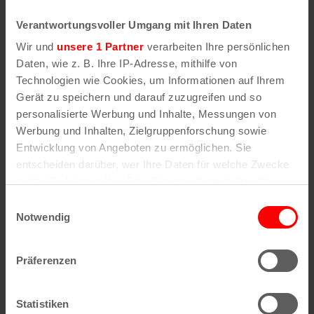
Verantwortungsvoller Umgang mit Ihren Daten
Wir und
unsere 1 Partner
verarbeiten Ihre persönlichen
Daten, wie z. B. Ihre IP-Adresse, mithilfe von
Technologien wie Cookies, um Informationen auf Ihrem
Gerät zu speichern und darauf zuzugreifen und so
personalisierte Werbung und Inhalte, Messungen von
Werbung und Inhalten, Zielgruppenforschung sowie
Entwicklung von Angeboten zu ermöglichen. Sie
entscheiden darüber, wer Ihre Daten für welche Zwecke
nutzt. Sie können Ihre Einwilligung jederzeit über die
Cookie-Erklärung oder durch Klicken auf das Privacy
Einwilligungsauswahl
Trigger Symbol ändern oder widerrufen
Notwendig
Wenn Sie es erlauben, würden wir auch gerne:
Präferenzen
Informationen über Ihre geografische Lage
erfassen, welche bis auf einige Meter genau sein
können
Statistiken