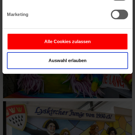
Ihr Gerät durch aktives Scannen nach
bestimmten Merkmalen (Fingerprinting) identifizieren
Marketing
Erfahren Sie mehr darüber, wie Ihre persönlichen Daten
verarbeitet werden, und legen Sie Ihre Präferenzen im
Abschnitt Einzelheiten
fest.
Alle Cookies zulassen
Wir verwenden Cookies, um Inhalte und Anzeigen zu
personalisieren, Funktionen für soziale Medien anbieten
Auswahl erlauben
zu können und die Zugriffe auf unsere Website zu
analysieren. Außerdem geben wir Informationen zu Ihrer
Verwendung unserer Website an unsere Partner für
soziale Medien, Werbung und Analysen weiter. Unsere
Partner führen diese Informationen möglicherweise mit
weiteren Daten zusammen, die Sie ihnen bereitgestellt
haben oder die sie im Rahmen Ihrer Nutzung der Dienste
gesammelt haben.