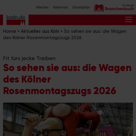
Zum
Wetter
Kölnmail
Stadtplan
Inhalt
springen
M
Home
»
Aktuelles aus Köln
»
So sehen sie aus: die Wagen
des Kölner Rosenmontagszugs 2026
Fit fürs jecke Treiben
So sehen sie aus: die Wagen
des Kölner
Rosenmontagszugs 2026