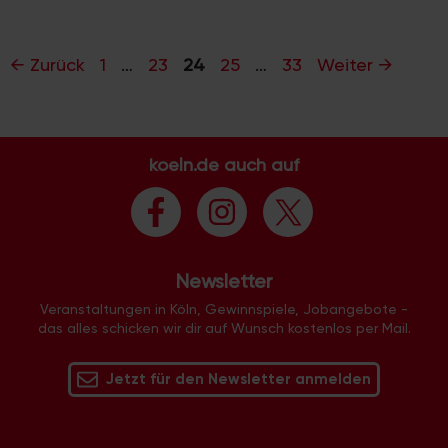
Seite
Seite
Seite
Seite
Seite
←
Zurück
1
…
23
24
25
…
33
Weiter
→
koeln.de auch auf
Newsletter
Veranstaltungen in Köln, Gewinnspiele, Jobangebote -
das alles schicken wir dir auf Wunsch kostenlos per Mail.
Jetzt für den Newsletter anmelden