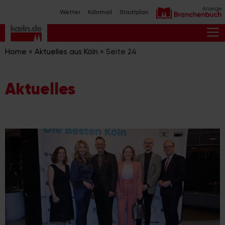
Zum
Wetter
Kölnmail
Stadtplan
Inhalt
springen
M
Home
»
Aktuelles aus Köln
»
Seite 24
Aktuelles