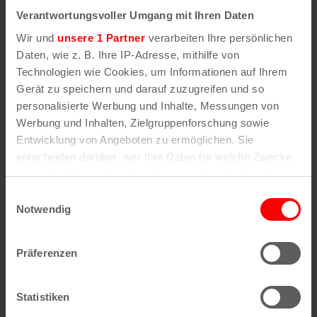
Die Hohe Domkirche hat der Stadt Köln mitgeteilt, dass
Verantwortungsvoller Umgang mit Ihren Daten
sie aufgrund gestiegener Kosten die bisherigen
Planungen für den Neubau der „Historischen Mitte“ nicht
Wir und
unsere 1 Partner
verarbeiten Ihre persönlichen
weiterverfolgen wird.
Daten, wie z. B. Ihre IP-Adresse, mithilfe von
Technologien wie Cookies, um Informationen auf Ihrem
Gerät zu speichern und darauf zuzugreifen und so
personalisierte Werbung und Inhalte, Messungen von
Werbung und Inhalten, Zielgruppenforschung sowie
Entwicklung von Angeboten zu ermöglichen. Sie
entscheiden darüber, wer Ihre Daten für welche Zwecke
nutzt. Sie können Ihre Einwilligung jederzeit über die
Cookie-Erklärung oder durch Klicken auf das Privacy
Einwilligungsauswahl
Trigger Symbol ändern oder widerrufen
Notwendig
Wenn Sie es erlauben, würden wir auch gerne:
Präferenzen
Informationen über Ihre geografische Lage
erfassen, welche bis auf einige Meter genau sein
können
Statistiken
Ab 19. Januar
Ihr Gerät durch aktives Scannen nach