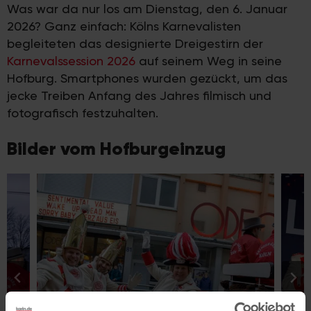
Was war da nur los am Dienstag, den 6. Januar
2026? Ganz einfach: Kölns Karnevalisten
begleiteten das designierte Dreigestirn der
Karnevalssession 2026
auf seinem Weg in seine
Hofburg. Smartphones wurden gezückt, um das
jecke Treiben Anfang des Jahres filmisch und
fotografisch festzuhalten.
Bilder vom Hofburgeinzug