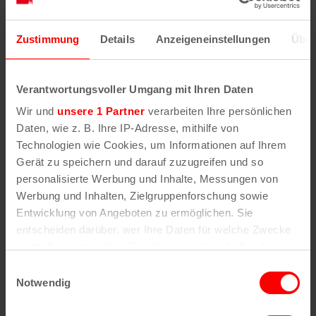
Zustimmung
Details
Anzeigeneinstellungen
Über
Verantwortungsvoller Umgang mit Ihren Daten
Wir und
unsere 1 Partner
verarbeiten Ihre persönlichen
Gut 3 Kilometer Fußmarsch lag hinter den
Daten, wie z. B. Ihre IP-Adresse, mithilfe von
Karnevalisten, als Herbergsvater und Hoteldirektor
Technologien wie Cookies, um Informationen auf Ihrem
Holger Hess das Trifolium aus den Reihen der
Gerät zu speichern und darauf zuzugreifen und so
personalisierte Werbung und Inhalte, Messungen von
Prinzen-Garde Köln im Dorint-Hotel begrüßte.
Werbung und Inhalten, Zielgruppenforschung sowie
Dort, in der Hofburg, residieren Prinz Niklas I.
Entwicklung von Angeboten zu ermöglichen. Sie
(Jüngling), Bauer Clemens (von Blanckert)
entscheiden darüber, wer Ihre Daten für welche Zwecke
und Jungfrau Aenne (Stefan Blatt) während der
nutzt. Sie können Ihre Einwilligung jederzeit über die
kommenden Wochen bis zum Sessionshöhepunkt
Cookie-Erklärung oder durch Klicken auf das Privacy
am
Rosenmontag, den 16. Februar
.
Einwilligungsauswahl
Trigger Symbol ändern oder widerrufen
Notwendig
Ihren ersten Tag in der „Fastelovends-WG“
Wenn Sie es erlauben, würden wir auch gerne: