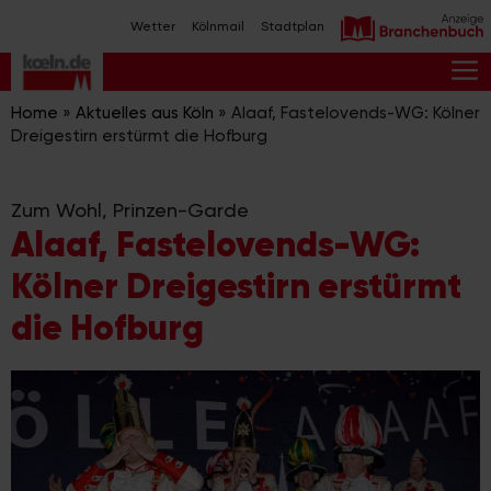
Zum
Wetter
Kölnmail
Stadtplan
Inhalt
springen
M
Home
»
Aktuelles aus Köln
»
Alaaf, Fastelovends-WG: Kölner
Dreigestirn erstürmt die Hofburg
Zum Wohl, Prinzen-Garde
Alaaf, Fastelovends-WG:
Kölner Dreigestirn erstürmt
die Hofburg