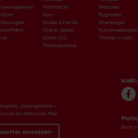
nswürdigkeiten
Flohmärkte
Webcam
er Dom
Kino
Flughafen
tführungen
Kinder & Familie
Rheinpegel
schifffahrt
Online-Spiele
Polizeimeldunge
val
Kölner Zoo
Themen in Köln
Phantasialand
koeln
innspiele, Jobangebote -
Wunsch kostenlos per Mail.
Metro
Berlin
|
wsletter anmelden