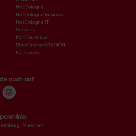
NetCologne
NetCologne Business
NetCologne IT
n
Services
KölnTourismus
RheinEnergieSTADION
Köln Deutz
.de auch auf
polenlinks
Hamburg
|
München