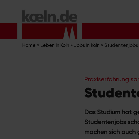
Zum
Inhalt
springen
Home
»
Leben in Köln
»
Jobs in Köln
»
Studentenjobs i
Praxiserfahrung s
Studente
Das Studium hat ge
Studentenjobs schaf
machen sich auch g