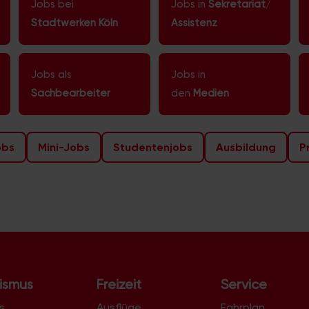
Jobs bei
Jobs in
Sekretariat
/
Stadtwerken Köln
Assistenz
Jobs als
Jobs in
Sachbearbeiter
den
Medien
obs
Mini-Jobs
Studentenjobs
Ausbildung
P
ismus
Freizeit
Service
s
Ausflüge
Fahrplan