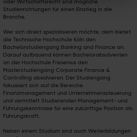
oder Wirtschaftsrecht sind mögliche
Partner führen diese Informationen möglicherweise mit
Studienrichtungen für einen Einstieg in die
weiteren Daten zusammen, die Sie ihnen bereitgestellt
Branche.
haben oder die sie im Rahmen Ihrer Nutzung der Dienste
gesammelt haben.
Wer sich direkt spezialisieren möchte, dem bietet
die Technische Hochschule Köln den
Bachelorstudiengang Banking and Finance an.
Darauf aufbauend können Bachelorabsolventen
an der Hochschule Fresenius den
Masterstudiengang Corporate Finance &
Controlling absolvieren. Der Studiengang
fokussiert sich auf die Bereiche
Finanzmanagement und Unternehmenssteuerung
und vermittelt Studierenden Management- und
Führungskenntnisse für eine zukünftige Position als
Führungskraft.
Neben einem Studium sind auch Weiterbildungen