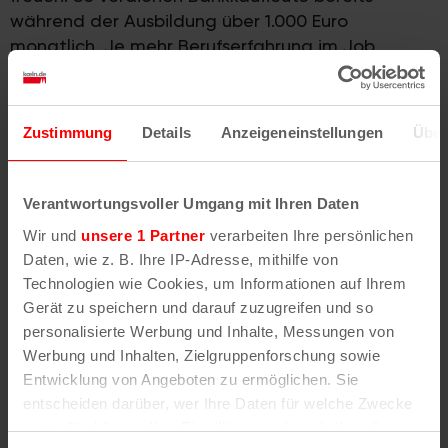
während der Ausbildung über 1.000 Euro
monatlich. Je mehr Berufserfahrung im Job
gesammelt wird, desto höher ist nachher auch
das Gehalt des Bankmitarbeiters.
Zustimmung
Details
Anzeigeneinstellungen
Über
Ausbildungsmöglichkeiten im
Bank- und Finanzwesen
Verantwortungsvoller Umgang mit Ihren Daten
Die in Köln ansässigen Kreditinstitute wie die PSD
Wir und
unsere 1 Partner
verarbeiten Ihre persönlichen
Bank Köln, die Kölner Bank, die Pax Bank Köln, die
Daten, wie z. B. Ihre IP-Adresse, mithilfe von
Sparkasse KölnBonn und die Kreissparkasse Köln
Technologien wie Cookies, um Informationen auf Ihrem
bieten Studenten im Rahmen von
Praktika
oder
Gerät zu speichern und darauf zuzugreifen und so
Studentenjobs
die Möglichkeit, erste Einblicke in
personalisierte Werbung und Inhalte, Messungen von
das Bank- und Finanzwesen zu erhalten. Darüber
Werbung und Inhalten, Zielgruppenforschung sowie
hinaus besetzen viele Kreditinstitute in Köln jedes
Entwicklung von Angeboten zu ermöglichen. Sie
Jahr
Ausbildungsplätze
zur/zum Bankkauffrau/-
entscheiden darüber, wer Ihre Daten für welche Zwecke
mann, duale Studienplätze und Traineestellen.
nutzt. Sie können Ihre Einwilligung jederzeit über die