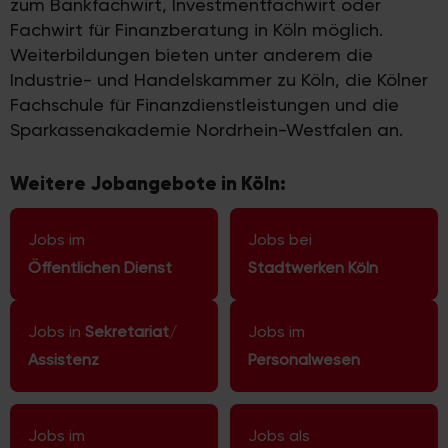
zum Bankfachwirt, Investmentfachwirt oder
Fachwirt für Finanzberatung in Köln möglich.
Weiterbildungen bieten unter anderem die
Industrie- und Handelskammer zu Köln, die Kölner
Fachschule für Finanzdienstleistungen und die
Sparkassenakademie Nordrhein-Westfalen an.
Weitere Jobangebote in Köln:
Jobs im
Jobs bei
Öffentlichen Dienst
Stadtwerken Köln
Jobs in
Sekretariat
/
Jobs im
Assistenz
Personalwesen
Jobs im
Jobs als