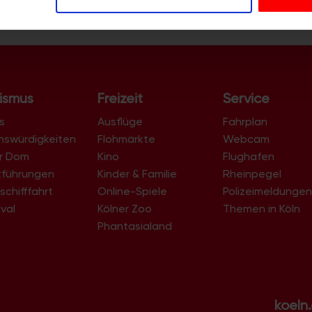
r soziale Medien, Werbung und Analysen weiter. Unsere Partner
 Daten zusammen, die Sie ihnen bereitgestellt haben oder die s
n.
ismus
Freizeit
Service
s
Ausflüge
Fahrplan
nswürdigkeiten
Flohmärkte
Webcam
er Dom
Kino
Flughafen
tführungen
Kinder & Familie
Rheinpegel
schifffahrt
Online-Spiele
Polizeimeldunge
val
Kölner Zoo
Themen in Köln
Phantasialand
koeln