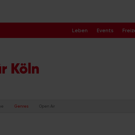
Leben
Events
Freiz
r Köln
me
Genres
Open Air