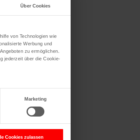
Über Cookies
hilfe von Technologien wie
onalisierte Werbung und
 Angeboten zu ermöglichen.
g jederzeit über die Cookie-
.
au sein können
zieren
Marketing
hre Präferenzen im
Abschnitt
 Medien anbieten zu können
hrer Verwendung unserer
lle Cookies zulassen