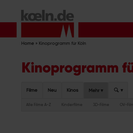
Zum
Inhalt
springen
Home
»
Kinoprogramm für Köln
Kinoprogramm fü
Filme
Neu
Kinos
Mehr
Alle Filme A-Z
Kinderfilme
3D-Filme
OV-Fil