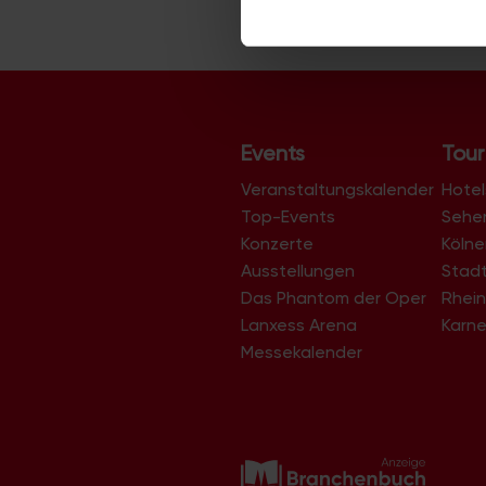
Website an unsere Partner fü
möglicherweise mit weiteren
der Dienste gesammelt habe
Events
Tour
Veranstaltungskalender
Hotel
Top-Events
Sehe
Konzerte
Köln
Ausstellungen
Stad
Das Phantom der Oper
Rhein
Lanxess Arena
Karne
Messekalender