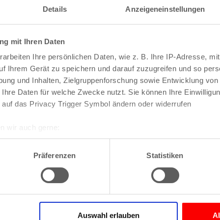
Details
Anzeigeneinstellungen
g mit Ihren Daten
arbeiten Ihre persönlichen Daten, wie z. B. Ihre IP-Adresse, mit
uf Ihrem Gerät zu speichern und darauf zuzugreifen und so pers
ung und Inhalten, Zielgruppenforschung sowie Entwicklung von
 Ihre Daten für welche Zwecke nutzt. Sie können Ihre Einwilligun
 Köln
 auf das Privacy Trigger Symbol ändern oder widerrufen
lme in diesem Genre/dieser Kategorie.
n wir auch gerne:
le aktuellen Filme nach Genre/Kategorie geordnet
re geografische Lage erfassen, welche bis auf einige Meter gen
es Scannen nach bestimmten Merkmalen (Fingerprinting) identifi
Präferenzen
Statistiken
ie Ihre persönlichen Daten verarbeitet werden, und legen Sie I
nhalte und Anzeigen zu personalisieren, Funktionen für soziale
Website zu analysieren. Außerdem geben wir Informationen zu I
Auswahl erlauben
A