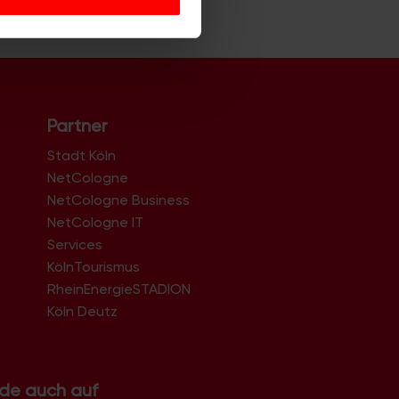
 führen diese Informationen
ie im Rahmen Ihrer Nutzung
Partner
Stadt Köln
NetCologne
NetCologne Business
NetCologne IT
n
Services
KölnTourismus
RheinEnergieSTADION
Köln Deutz
.de auch auf