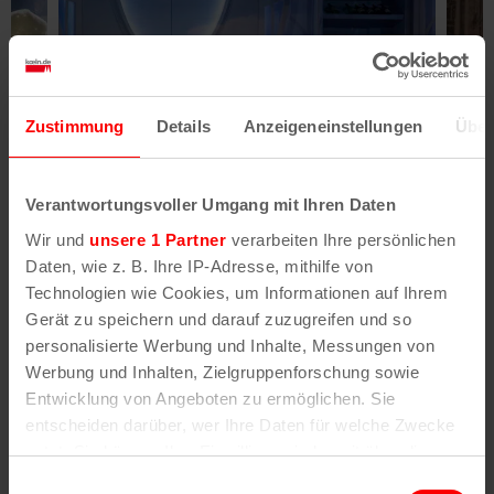
Zustimmung
Details
Anzeigeneinstellungen
Über
Verantwortungsvoller Umgang mit Ihren Daten
Wir und
unsere 1 Partner
verarbeiten Ihre persönlichen
Daten, wie z. B. Ihre IP-Adresse, mithilfe von
Technologien wie Cookies, um Informationen auf Ihrem
Gerät zu speichern und darauf zuzugreifen und so
Das Bühnenspiel pendelt zwischen Lokal- und
personalisierte Werbung und Inhalte, Messungen von
Werbung und Inhalten, Zielgruppenforschung sowie
Weltpolitik, zwischen kölschem Klüngel und
Entwicklung von Angeboten zu ermöglichen. Sie
internationaler Versöhnung sowie ganz viel
entscheiden darüber, wer Ihre Daten für welche Zwecke
Lokalkolorit und Kölner Eigenarten. Sowohl in Wort
nutzt. Sie können Ihre Einwilligung jederzeit über die
als auch in Gesang und Musik: Ein rockender
Cookie-Erklärung oder durch Klicken auf das Privacy
Adenauer packt sich die Gitarre und schmettert
Einwilligungsauswahl