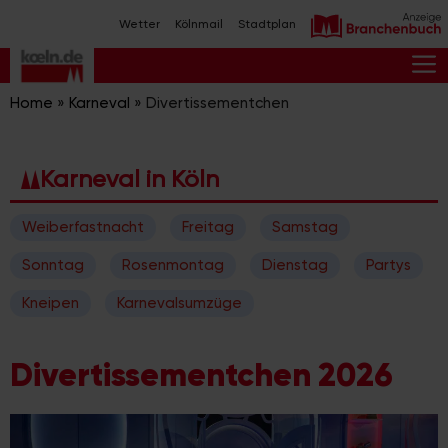
Zum
Wetter
Kölnmail
Stadtplan
Inhalt
springen
M
Home
»
Karneval
»
Divertissementchen
Karneval in Köln
Weiberfastnacht
Freitag
Samstag
Sonntag
Rosenmontag
Dienstag
Partys
Kneipen
Karnevalsumzüge
Divertissementchen 2026