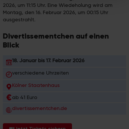
Partner führen diese Informationen möglicherweise mit
2026, um 11:15 Uhr. Eine Wiedeholung wird am
weiteren Daten zusammen, die Sie ihnen bereitgestellt
Montag, den 16. Februar 2026, um 00:15 Uhr
haben oder die sie im Rahmen Ihrer Nutzung der Dienste
ausgestrahlt.
gesammelt haben.
Divertissementchen auf einen
Blick
18. Januar bis 17. Februar 2026
verschiedene Uhrzeiten
Kölner Staatenhaus
ab 41 Euro
divertissementchen.de
Jetzt Tickets sichern