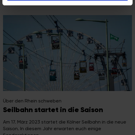
Verwendung unserer Website an unsere Partner für
soziale Medien, Werbung und Analysen weiter. Unsere
Partner führen diese Informationen möglicherweise mit
weiteren Daten zusammen, die Sie ihnen bereitgestellt
haben oder die sie im Rahmen Ihrer Nutzung der Dienste
gesammelt haben.
Über den Rhein schweben
Seilbahn startet in die Saison
Am 17. März 2023 startet die Kölner Seilbahn in die neue
Saison. In diesem Jahr erwarten euch einige