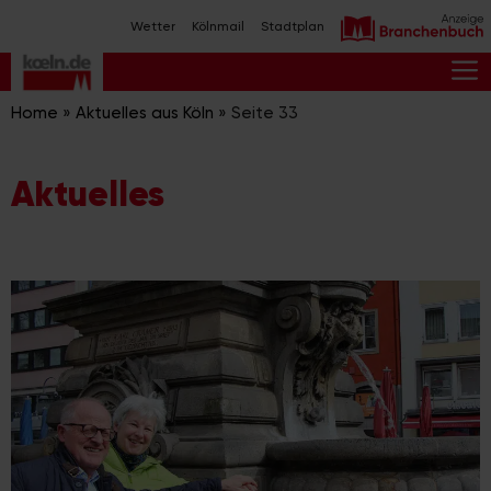
Zum
Wetter
Kölnmail
Stadtplan
Inhalt
springen
M
Home
»
Aktuelles aus Köln
»
Seite 33
Aktuelles