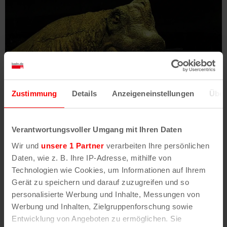
Zustimmung
Details
Anzeigeneinstellungen
Über
Ansturm auf neue Ausstellung im Odysseum
Verantwortungsvoller Umgang mit Ihren Daten
Jurassic World: The Exhibition bringt
die Dinos nach Köln
Wir und
unsere 1 Partner
verarbeiten Ihre persönlichen
Daten, wie z. B. Ihre IP-Adresse, mithilfe von
Dem Odysseum in Köln ist wieder ein großer Coup
Technologien wie Cookies, um Informationen auf Ihrem
gelungen. Seit Donnerstag läuft im Abenteuermuseum in
Gerät zu speichern und darauf zuzugreifen und so
Deutz die Deutschland-Premiere der neuen Blockbuster-
personalisierte Werbung und Inhalte, Messungen von
Ausstellung „Jurassic World: The Exhibition“.
Werbung und Inhalten, Zielgruppenforschung sowie
Entwicklung von Angeboten zu ermöglichen. Sie