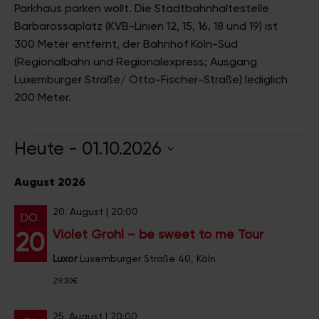
Parkhaus parken wollt. Die Stadtbahnhaltestelle
Barbarossaplatz (KVB-Linien 12, 15, 16, 18 und 19) ist
300 Meter entfernt, der Bahnhof Köln-Süd
(Regionalbahn und Regionalexpress; Ausgang
Luxemburger Straße/ Otto-Fischer-Straße) lediglich
200 Meter.
Heute
 - 
01.10.2026
D
August 2026
a
t
20. August | 20:00
DO.
u
Violet Grohl – be sweet to me Tour
20
m
w
Luxor
Luxemburger Straße 40, Köln
ä
29.30€
h
l
25. August | 20:00