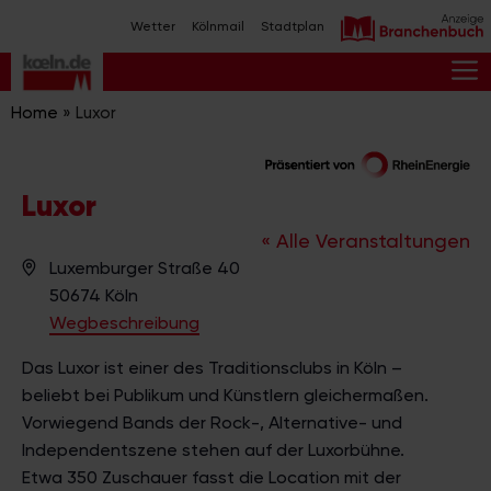
Zum
Wetter
Kölnmail
Stadtplan
Inhalt
springen
M
Home
»
Luxor
Luxor
« Alle Veranstaltungen
A
Luxemburger Straße 40
d
50674
Köln
r
Wegbeschreibung
e
Das Luxor ist einer des Traditionsclubs in Köln –
s
beliebt bei Publikum und Künstlern gleichermaßen.
s
Vorwiegend Bands der Rock-, Alternative- und
e
Independentszene stehen auf der Luxorbühne.
Etwa 350 Zuschauer fasst die Location mit der