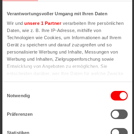
15. September | 20:00
Verantwortungsvoller Umgang mit Ihren Daten
Lime Garden
Wir und
unsere 1 Partner
verarbeiten Ihre persönlichen
Daten, wie z. B. Ihre IP-Adresse, mithilfe von
Luxor
Luxemburger Straße 40, Köln
Technologien wie Cookies, um Informationen auf Ihrem
29.45€
Gerät zu speichern und darauf zuzugreifen und so
personalisierte Werbung und Inhalte, Messungen von
16. September | 20:00
MI.
Werbung und Inhalten, Zielgruppenforschung sowie
Isabel van Gelder – EU & UK TOUR 2026
16
Entwicklung von Angeboten zu ermöglichen. Sie
entscheiden darüber, wer Ihre Daten für welche Zwecke
Luxor
Luxemburger Straße 40, Köln
nutzt. Sie können Ihre Einwilligung jederzeit über die
27.15€
Cookie-Erklärung oder durch Klicken auf das Privacy
Einwilligungsauswahl
Trigger Symbol ändern oder widerrufen
Notwendig
22. September | 20:00
DI.
AKRIILA – el tour de lucy
Wenn Sie es erlauben, würden wir auch gerne:
22
Präferenzen
Informationen über Ihre geografische Lage
Luxor
Luxemburger Straße 40, Köln
erfassen, welche bis auf einige Meter genau sein
31.60€
können
Statistiken