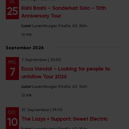
DI.
e
Kishi Bashi – Sonderlust Solo – 10th
25
n
Anniversary Tour
.
Luxor
Luxemburger Straße 40, Köln
32.90€
September 2026
7. September | 20:00
MO.
Ecca Vandal – Looking for people to
7
unfollow Tour 2026
Luxor
Luxemburger Straße 40, Köln
32.90€
10. September | 19:00
DO.
The Lazys + Support: Sweet Electric
10
Luxor
Luxemburger Straße 40, Köln