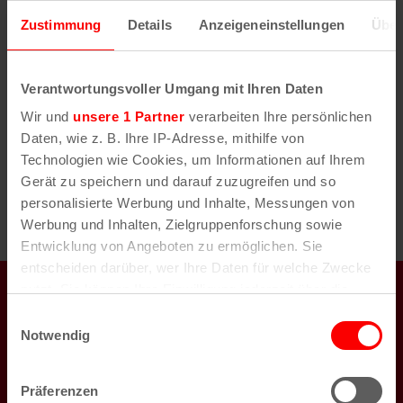
m
Zustimmung
Details
Anzeigeneinstellungen
Über
w
ä
h
Verantwortungsvoller Umgang mit Ihren Daten
l
Wir und
unsere 1 Partner
verarbeiten Ihre persönlichen
e
Daten, wie z. B. Ihre IP-Adresse, mithilfe von
n
Technologien wie Cookies, um Informationen auf Ihrem
.
Gerät zu speichern und darauf zuzugreifen und so
personalisierte Werbung und Inhalte, Messungen von
Werbung und Inhalten, Zielgruppenforschung sowie
Entwicklung von Angeboten zu ermöglichen. Sie
entscheiden darüber, wer Ihre Daten für welche Zwecke
koeln.de auch auf
nutzt. Sie können Ihre Einwilligung jederzeit über die
Cookie-Erklärung oder durch Klicken auf das Privacy
Einwilligungsauswahl
Trigger Symbol ändern oder widerrufen
Notwendig
Wenn Sie es erlauben, würden wir auch gerne:
Newsletter
Präferenzen
Informationen über Ihre geografische Lage