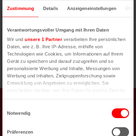
e
D
i
Zustimmung
Details
Anzeigeneinstellungen
Über
a
s
Vorherige
Heute
Nächste
t
Veranstaltungen
Veransta
u
Verantwortungsvoller Umgang mit Ihren Daten
m
Wir und
unsere 1 Partner
verarbeiten Ihre persönlichen
w
Daten, wie z. B. Ihre IP-Adresse, mithilfe von
ä
Technologien wie Cookies, um Informationen auf Ihrem
h
Gerät zu speichern und darauf zuzugreifen und so
l
personalisierte Werbung und Inhalte, Messungen von
e
Werbung und Inhalten, Zielgruppenforschung sowie
n
Entwicklung von Angeboten zu ermöglichen. Sie
.
entscheiden darüber, wer Ihre Daten für welche Zwecke
koeln.de auch auf
nutzt. Sie können Ihre Einwilligung jederzeit über die
Cookie-Erklärung oder durch Klicken auf das Privacy
Einwilligungsauswahl
Trigger Symbol ändern oder widerrufen
Notwendig
Wenn Sie es erlauben, würden wir auch gerne:
Newsletter
Präferenzen
Informationen über Ihre geografische Lage