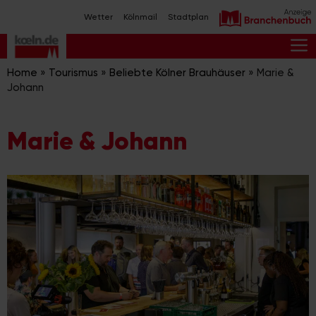
Zum
Wetter
Kölnmail
Stadtplan
Inhalt
springen
M
Home
»
Tourismus
»
Beliebte Kölner Brauhäuser
»
Marie &
Johann
Marie & Johann