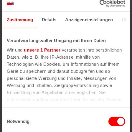
Zustimmung
Details
Anzeigeneinstellungen
Über
Verantwortungsvoller Umgang mit Ihren Daten
Wir und
unsere 1 Partner
verarbeiten Ihre persönlichen
Daten, wie z. B. Ihre IP-Adresse, mithilfe von
Technologien wie Cookies, um Informationen auf Ihrem
Gerät zu speichern und darauf zuzugreifen und so
personalisierte Werbung und Inhalte, Messungen von
Werbung und Inhalten, Zielgruppenforschung sowie
Auf einen Blick
Entwicklung von Angeboten zu ermöglichen. Sie
entscheiden darüber, wer Ihre Daten für welche Zwecke
nutzt. Sie können Ihre Einwilligung jederzeit über die
Adresse
Cookie-Erklärung oder durch Klicken auf das Privacy
Einwilligungsauswahl
Aachener Straße 78–80
Trigger Symbol ändern oder widerrufen
Notwendig
50674
Köln