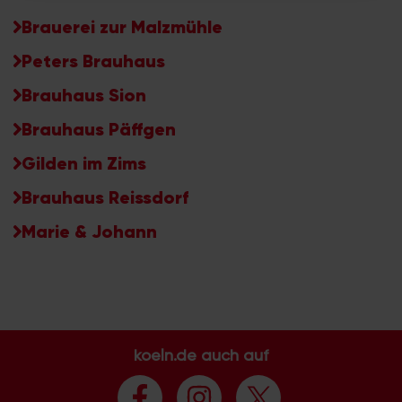
haben oder die sie im Rahmen Ihrer Nutzung der Dienste
gesammelt haben.
Brauerei zur Malzmühle
Peters Brauhaus
Brauhaus Sion
Brauhaus Päffgen
Gilden im Zims
Brauhaus Reissdorf
Marie & Johann
koeln.de auch auf