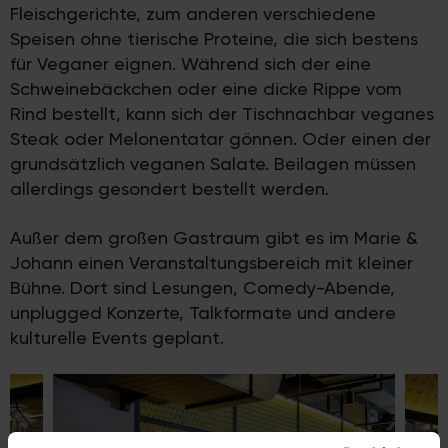
Fleischgerichte, zum anderen verschiedene
Speisen ohne tierische Proteine, die sich bestens
für Veganer eignen. Während sich der eine
Schweinebäckchen oder eine dicke Rippe vom
Rind bestellt, kann sich der Tischnachbar veganes
Steak oder Melonentatar gönnen. Oder einen der
grundsätzlich veganen Salate. Beilagen müssen
allerdings gesondert bestellt werden.
Außer dem großen Gastraum gibt es im Marie &
Johann einen Veranstaltungsbereich mit kleiner
Bühne. Dort sind Lesungen, Comedy-Abende,
unplugged Konzerte, Talkformate und andere
kulturelle Events geplant.